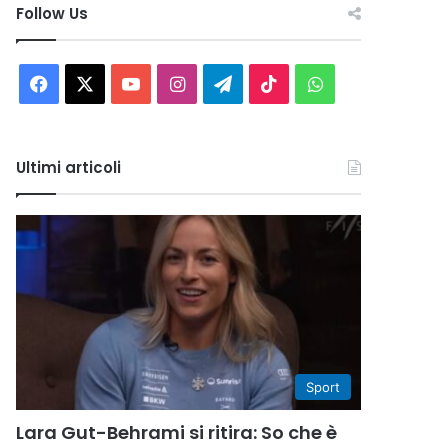
Follow Us
Facebook
X
You
Instagram
Telegram
TikTok
WhatsApp
Tube
Ultimi articoli
Sport
Lara Gut-Behrami si ritira: So che è