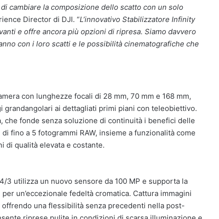
 di cambiare la composizione dello scatto con un solo
ience Director di DJI. “
L’innovativo Stabilizzatore Infinity
anti e offre ancora più opzioni di ripresa. Siamo davvero
no con i loro scatti e le possibilità cinematografiche che
tocamera con lunghezze focali di 28 mm, 70 mm e 168 mm,
 grandangolari ai dettagliati primi piani con teleobiettivo.
, che fonde senza soluzione di continuità i benefici delle
e di fino a 5 fotogrammi RAW, insieme a funzionalità come
 di qualità elevata e costante.
4/3 utilizza un nuovo sensore da 100 MP e supporta la
 per un’eccezionale fedeltà cromatica. Cattura immagini
 offrendo una flessibilità senza precedenti nella post-
nsente riprese pulite in condizioni di scarsa illuminazione e