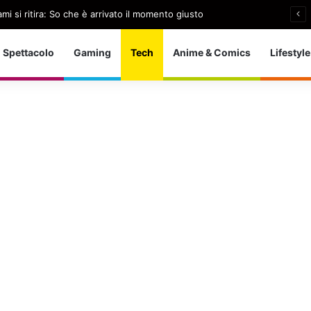
i si ritira: So che è arrivato il momento giusto
Spettacolo
Gaming
Tech
Anime & Comics
Lifestyle