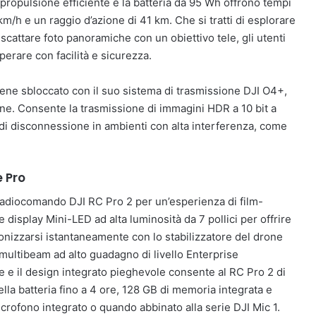
 propulsione efficiente e la batteria da 95 Wh offrono tempi
km/h e un raggio d’azione di 41 km. Che si tratti di esplorare
scattare foto panoramiche con un obiettivo tele, gli utenti
erare con facilità e sicurezza.
iene sbloccato con il suo sistema di trasmissione DJI O4+,
one. Consente la trasmissione di immagini HDR a 10 bit a
 di disconnessione in ambienti con alta interferenza, come
 Pro
 radiocomando DJI RC Pro 2 per un’esperienza di film-
 display Mini-LED ad alta luminosità da 7 pollici per offrire
onizzarsi istantaneamente con lo stabilizzatore del drone
multibeam ad alto guadagno di livello Enterprise
e e il design integrato pieghevole consente al RC Pro 2 di
lla batteria fino a 4 ore, 128 GB di memoria integrata e
microfono integrato o quando abbinato alla serie DJI Mic 1.