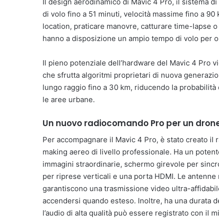
Il design aerodinamico di Mavic 4 Pro, il sistema di
di volo fino a 51 minuti, velocità massime fino a 90 
location, praticare manovre, catturare time-lapse o 
hanno a disposizione un ampio tempo di volo per op
Il pieno potenziale dell’hardware del Mavic 4 Pro v
che sfrutta algoritmi proprietari di nuova generazi
lungo raggio fino a 30 km, riducendo la probabilità
le aree urbane.
Un nuovo radiocomando Pro per un drone
Per accompagnare il Mavic 4 Pro, è stato creato il
making aereo di livello professionale. Ha un potente
immagini straordinarie, schermo girevole per sincr
per riprese verticali e una porta HDMI. Le antenne 
garantiscono una trasmissione video ultra-affidabil
accendersi quando esteso. Inoltre, ha una durata de
l’audio di alta qualità può essere registrato con il 