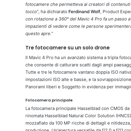
fotocamere che permetteva ai creatori di contenuti
tocco
“, ha dichiarato
Ferdinand Wolf
, Product Exper
con rotazione a 360° del Mavic 4 Pro fa un passo av
impazienti di vedere come le persone sperimenteran
questo apre.
”
Tre fotocamere su un solo drone
Il Mavic 4 Pro ha un avanzato sistema a tripla fo
che consente di catturare scatti dagli ampi paesaggi
Tutte e tre le fotocamere vantano doppia ISO nativa
impostazioni ISO alte e basse, e la sovrapposizion
Panorami liberi e Soggetto in evidenza per immagini
Fotocamera principale
La fotocamera principale Hasselblad con CMOS da 
rinomata Hasselblad Natural Color Solution (HNCS)
mozzafiato da 100 MP ricche di dettagli e nitidezza,
produzione. Un’apertura versatile da f/2,0 a f/11 co