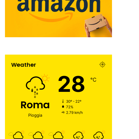
Weather
28
℃
Roma
30º - 22º
72%
2.79 km/h
Pioggia