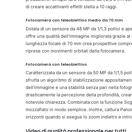
di creare accattivanti effetti stella a 10 raggi.
Fotocamera con teleobiettivo medio da 70 mm
Dotata di un sensore da 48 MP da 1/1,3 pollici e ap
offre una qualità dell’immagine migliorata grazie a
lunghezza focale di 70 mm crea prospettive compress
riprese con movimenti orbitali della fotocamera.
Fotocamera con teleobiettivo
Caratterizzata da un sensore da 50 MP da 1/1,5 polli
sfrutta un algoritmo di stabilizzazione appositament
dell’immagine e una stabilità senza pari nella fotog
drasticamente la percezione della profondità, crean
notevole chiarezza. Combinata con la funzione Sogg
mozzafiato in modo semplice. Inoltre, cattura Panor
orizzonti quando si esegue lo zoom indietro e intr
Video di qualità professionale per tutti