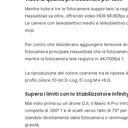
Mentre tutte e tre le fotocamere supportano la reg
Hasselblad va oltre, offrendo video HDR 6K/60fps e
Le camere con teleobiettivo medio e teleobiettivo
stop.
Per coloro che desiderano aggiungere tensione dram
fotocamera principale Hasselblad che la fotocamer
mentre la fotocamera tele registra in 4K/100fps 1.
La riproduzione del colore coerente tra le riprese 
profili colore 10-bit D-Log, D-Log M e HLG.
Supera i limiti con lo Stabilizzatore Infini
Mai visto prima su un drone DJI, il Mavic 4 Pro int
completa di 360° 1 e di scatti verso l’alto di 70° p
olandesi direttamente dalla fotocamera o reimmagin
gravità.