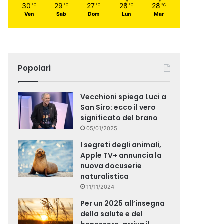
30
29
27
28
28
℃
℃
℃
℃
℃
Ven
Sab
Dom
Lun
Mar
Popolari
Vecchioni spiega Luci a
San Siro: ecco il vero
significato del brano
05/01/2025
I segreti degli animali,
Apple TV+ annuncia la
nuova docuserie
naturalistica
11/11/2024
Per un 2025 all’insegna
della salute e del