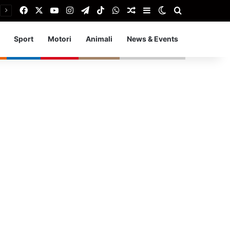
Facebook
X
You Tube
Instagram
Telegram
TikTok
WhatsApp
Articolo Random
Barra laterale
Cambia aspetto
Cerca
Sport
Motori
Animali
News & Events