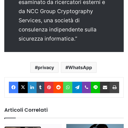
esaminato da ricercatori esterni e
da NCC Group Cryptography
Services, una società di
consulenza indipendente sulla
sicurezza informatica.”
privacy
WhatsApp
Facebook
X
LinkedIn
Tumblr
Pinterest
Reddit
WhatsApp
Telegram
Viber
Line
Condividi via Email
Stam
Articoli Correlati