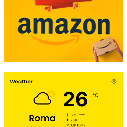
Weather
26
℃
Roma
30º - 22º
70%
1.81 km/h