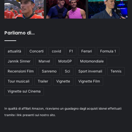
Parliamo di…
attualità
Concerti
covid
F1
Ferrari
Formula 1
Jannik Sinner
Marvel
MotoGP
Motomondiale
Recensioni Film
Sanremo
Sci
Sport invernali
Tennis
Tour musicali
Trailer
Vignette
Vignette Film
Vignette sul Cinema
In qualità di affiliati Amazon, riceviamo un guadagno dagli acquisti idonei effettuati
tramite i link presenti sul nostro sito.