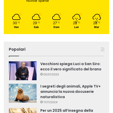
Nuvole sparse
30
29
27
28
28
℃
℃
℃
℃
℃
Ven
Sab
Dom
Lun
Mar
Popolari
Vecchioni spiega Luci a San Siro:
ecco il vero significato del brano
05/01/2025
I segreti degli animali, Apple TV+
annuncia la nuova docuserie
naturalistica
11/11/2024
Per un 2025 all’insegna della