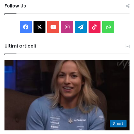
Follow Us
Facebook
X
You
Instagram
Telegram
TikTok
WhatsAp
Tube
Ultimi articoli
Sport