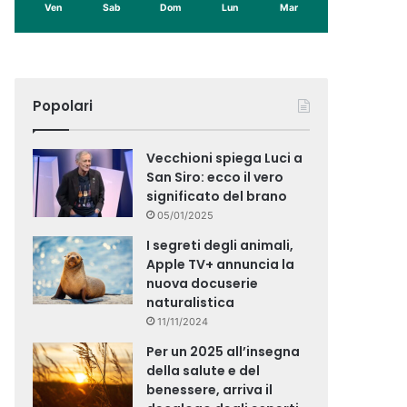
Ven
Sab
Dom
Lun
Mar
Popolari
Vecchioni spiega Luci a
San Siro: ecco il vero
significato del brano
05/01/2025
I segreti degli animali,
Apple TV+ annuncia la
nuova docuserie
naturalistica
11/11/2024
Per un 2025 all’insegna
della salute e del
benessere, arriva il