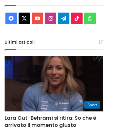
Facebook
X
You
Instagram
Telegram
TikTok
WhatsApp
Tube
Ultimi articoli
Sport
Lara Gut-Behrami si ritira: So che è
arrivato il momento giusto