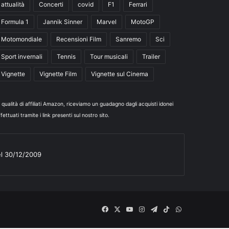
attualità
Concerti
covid
F1
Ferrari
Formula 1
Jannik Sinner
Marvel
MotoGP
Motomondiale
Recensioni Film
Sanremo
Sci
Sport invernali
Tennis
Tour musicali
Trailer
Vignette
Vignette Film
Vignette sul Cinema
n qualità di affiliati Amazon, riceviamo un guadagno dagli acquisti idonei
fettuati tramite i link presenti sul nostro sito.
el 30/12/2009
Facebook
X
You
Instagram
Telegram
TikTok
WhatsApp
Tube