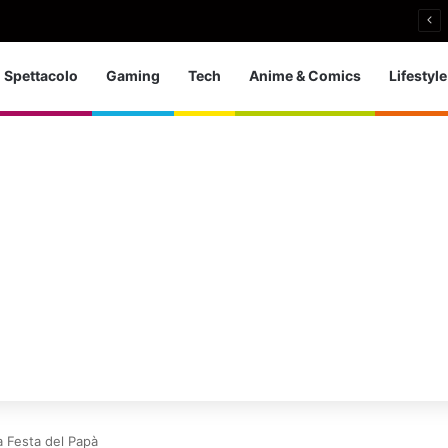
i si ritira: So che è arrivato il momento giusto
Spettacolo
Gaming
Tech
Anime & Comics
Lifestyle
a Festa del Papà