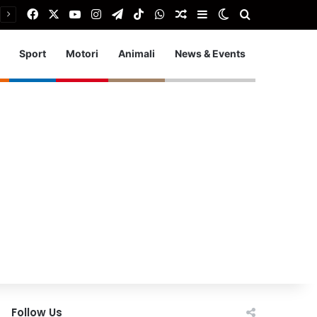
Facebook
X
You Tube
Instagram
Telegram
TikTok
WhatsApp
Articolo Random
Barra laterale
Cambia aspetto
Cerca
Sport
Motori
Animali
News & Events
Follow Us