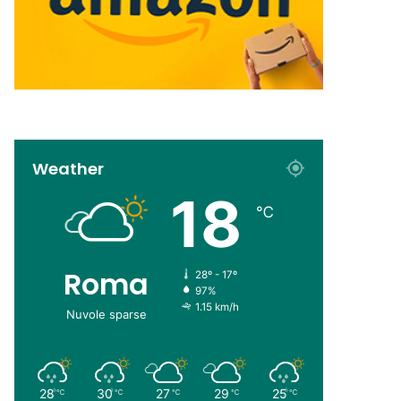
Weather
18
℃
Roma
28º - 17º
97%
1.15 km/h
Nuvole sparse
28
30
27
29
25
℃
℃
℃
℃
℃