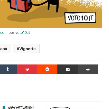
i.com
per
voto10.it
Papà
Vignette
inkedIn
Tumblr
Pinterest
Reddit
Condividi via Email
Stampa