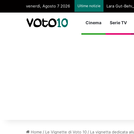
venerdì, Agosto 7 2026
Ultime notizie
Lara Gut-Behram
Cinema
Serie TV
Home
/
Le Vignette di Voto 10
/
La vignetta dedicata all