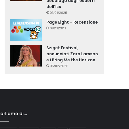
decalogo degli esperti
dell’Iss
01/01/2025
Page Eight – Recensione
08/11/2011
Sziget Festival,
annunciati Zara Larsson
e i Bring Me the Horizon
05/02/2026
arliamo di…