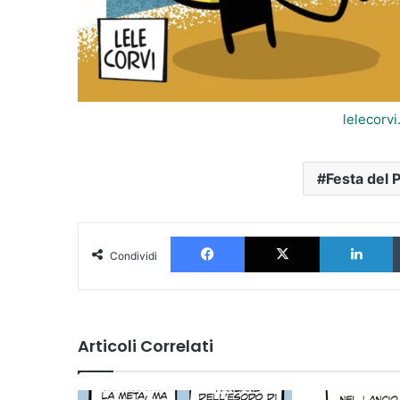
lelecorv
Festa del 
Facebook
X
L
Condividi
Articoli Correlati