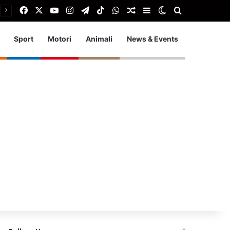
Facebook
X
You Tube
Instagram
Telegram
TikTok
WhatsApp
Articolo Random
Barra laterale
Cambia aspetto
Cerca
Sport
Motori
Animali
News & Events