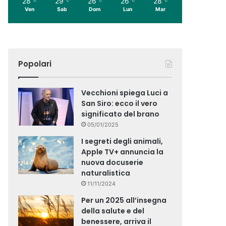
28
29
26
26
28
Ven
Sab
Dom
Lun
Mar
Popolari
Vecchioni spiega Luci a
San Siro: ecco il vero
significato del brano
05/01/2025
I segreti degli animali,
Apple TV+ annuncia la
nuova docuserie
naturalistica
11/11/2024
Per un 2025 all’insegna
della salute e del
benessere, arriva il