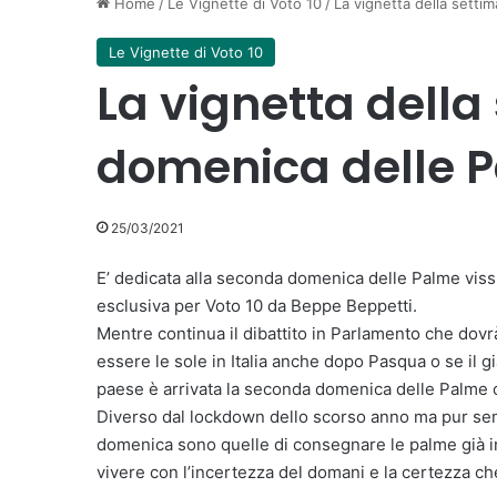
Home
/
Le Vignette di Voto 10
/
La vignetta della setti
Le Vignette di Voto 10
La vignetta della
domenica delle 
25/03/2021
E’ dedicata alla seconda domenica delle Palme viss
esclusiva per Voto 10 da Beppe Beppetti.
Mentre continua il dibattito in Parlamento che dov
essere le sole in Italia anche dopo Pasqua o se il g
paese è arrivata la seconda domenica delle Palme c
Diverso dal lockdown dello scorso anno ma pur semp
domenica sono quelle di consegnare le palme già imbu
vivere con l’incertezza del domani e la certezza c