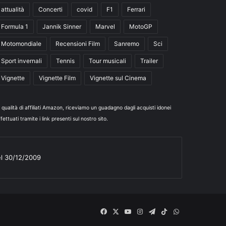
attualità
Concerti
covid
F1
Ferrari
Formula 1
Jannik Sinner
Marvel
MotoGP
Motomondiale
Recensioni Film
Sanremo
Sci
Sport invernali
Tennis
Tour musicali
Trailer
Vignette
Vignette Film
Vignette sul Cinema
n qualità di affiliati Amazon, riceviamo un guadagno dagli acquisti idonei
fettuati tramite i link presenti sul nostro sito.
el 30/12/2009
Facebook
X
You
Instagram
Telegram
TikTok
WhatsApp
Tube