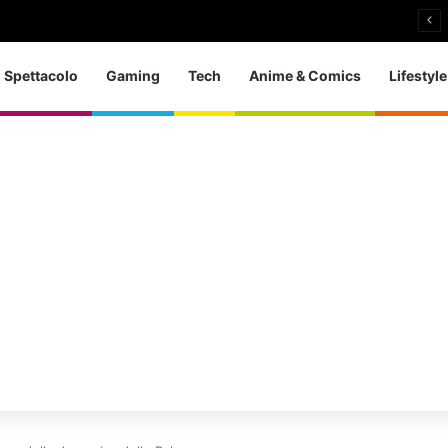
a d’Europa dei tuffi: a Parigi 5 ori per l’azzurra
Spettacolo
Gaming
Tech
Anime & Comics
Lifestyle