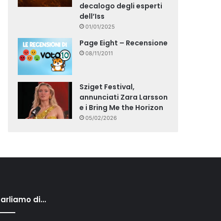
decalogo degli esperti
dell’Iss
01/01/2025
Page Eight – Recensione
08/11/2011
Sziget Festival,
annunciati Zara Larsson
e i Bring Me the Horizon
05/02/2026
arliamo di…