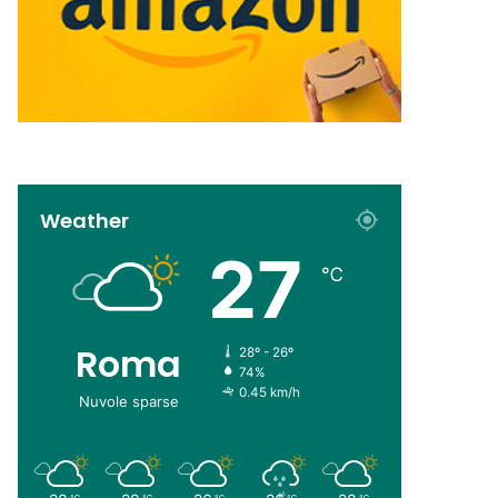
Weather
27
℃
Roma
28º - 26º
74%
0.45 km/h
Nuvole sparse
℃
℃
℃
℃
℃