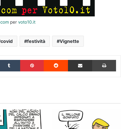
i.com
per
voto10.it
covid
festività
Vignette
inkedIn
Tumblr
Pinterest
Reddit
Condividi via Email
Stampa