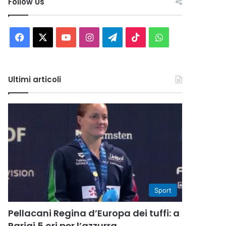
Follow Us
Facebook
X
You
Instagram
Telegram
TikTok
WhatsApp
Tube
Ultimi articoli
Sport
Pellacani Regina d’Europa dei tuffi: a
Parigi 5 ori per l’azzurra