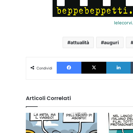
lelecorv
attualità
auguri
Facebook
X
L
Condividi
Articoli Correlati