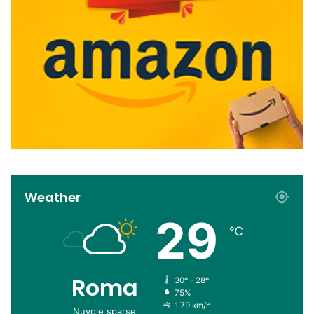
Weather
29
℃
Roma
30º - 28º
75%
1.79 km/h
Nuvole sparse