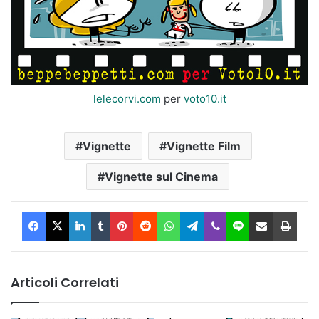
lelecorvi.com
per
voto10.it
Vignette
Vignette Film
Vignette sul Cinema
Facebook
X
LinkedIn
Tumblr
Pinterest
Reddit
WhatsApp
Telegram
Viber
Line
Condividi via Email
Stam
Articoli Correlati