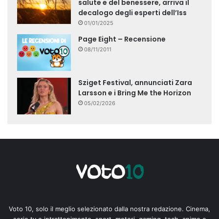
salute e del benessere, arriva il
decalogo degli esperti dell’Iss
01/01/2025
Page Eight – Recensione
08/11/2011
Sziget Festival, annunciati Zara
Larsson e i Bring Me the Horizon
05/02/2026
Voto 10, solo il meglio selezionato dalla nostra redazione. Cinema,
serie tv e intrattenimento, sport, motori, gaming, tech, anime e