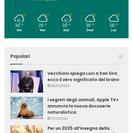
30
29
30
26
28
℃
℃
℃
℃
℃
Gio
Ven
Sab
Dom
Lun
Popolari
Vecchioni spiega Luci a San Siro:
ecco il vero significato del brano
05/01/2025
I segreti degli animali, Apple TV+
annuncia la nuova docuserie
naturalistica
11/11/2024
Per un 2025 all’insegna della