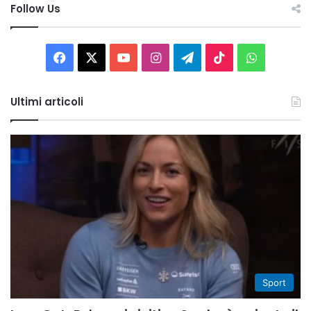
Follow Us
Facebook
X
You
Instagram
Telegram
TikTok
WhatsAp
Tube
Ultimi articoli
Sport