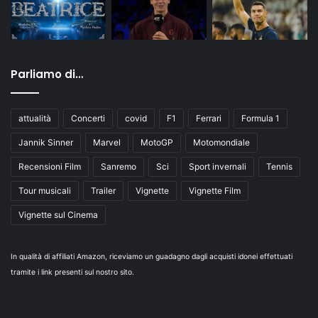
Parliamo di…
attualità
Concerti
covid
F1
Ferrari
Formula 1
Jannik Sinner
Marvel
MotoGP
Motomondiale
Recensioni Film
Sanremo
Sci
Sport invernali
Tennis
Tour musicali
Trailer
Vignette
Vignette Film
Vignette sul Cinema
In qualità di affiliati Amazon, riceviamo un guadagno dagli acquisti idonei effettuati
tramite i link presenti sul nostro sito.