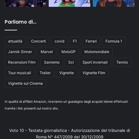
Parliamo di…
attualità
Concerti
covid
F1
Ferrari
Formula 1
Jannik Sinner
Marvel
MotoGP
Motomondiale
Recensioni Film
Sanremo
Sci
Sport invernali
Tennis
Tour musicali
Trailer
Vignette
Vignette Film
Vignette sul Cinema
In qualità di affiliati Amazon, riceviamo un guadagno dagli acquisti idonei effettuati
tramite i link presenti sul nostro sito.
Voto 10 - Testata giornalistica - Autorizzazione del tribunale di
Roma N° 447/2009 del 30/12/2009