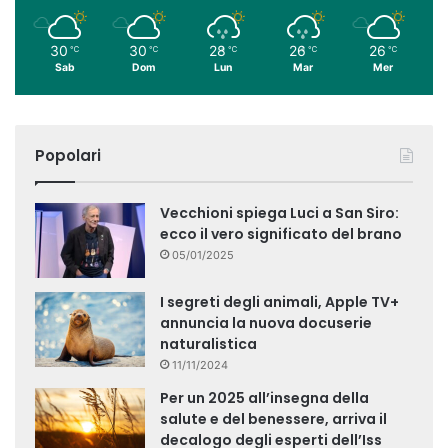
30
30
28
26
26
℃
℃
℃
℃
℃
Sab
Dom
Lun
Mar
Mer
Popolari
Vecchioni spiega Luci a San Siro:
ecco il vero significato del brano
05/01/2025
I segreti degli animali, Apple TV+
annuncia la nuova docuserie
naturalistica
11/11/2024
Per un 2025 all’insegna della
salute e del benessere, arriva il
decalogo degli esperti dell’Iss