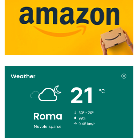
Weather
21
℃
Roma
30º - 20º
99%
0.45 km/h
Nuvole sparse