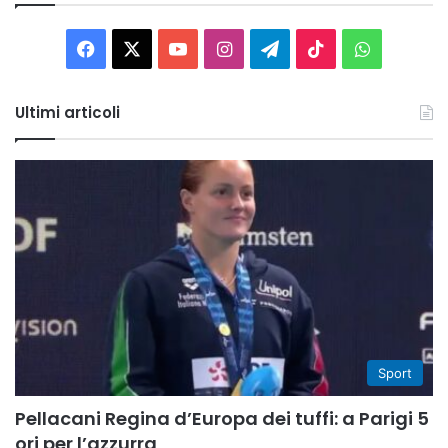
Facebook
X
You
Instagram
Telegram
TikTok
WhatsAp
Tube
Ultimi articoli
Sport
Pellacani Regina d’Europa dei tuffi: a Parigi 5
ori per l’azzurra