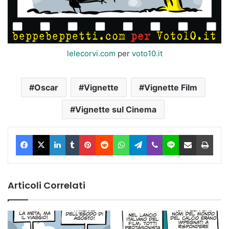
lelecorvi.com
per
voto10.it
Oscar
Vignette
Vignette Film
Vignette sul Cinema
Facebook
X
LinkedIn
Tumblr
Pinterest
Reddit
WhatsApp
Telegram
Viber
Line
Condividi via Email
Stam
Articoli Correlati