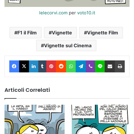
lelecorvi.com
per
voto10.it
F1 il Film
Vignette
Vignette Film
Vignette sul Cinema
Facebook
X
LinkedIn
Tumblr
Pinterest
Reddit
WhatsApp
Telegram
Viber
Line
Condividi via Email
Stam
Articoli Correlati