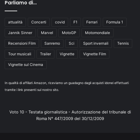
Parliamo di…
attualità
Concerti
covid
F1
Ferrari
Formula 1
Jannik Sinner
Marvel
MotoGP
Motomondiale
Recensioni Film
Sanremo
Sci
Sport invernali
Tennis
Tour musicali
Trailer
Vignette
Vignette Film
Vignette sul Cinema
In qualità di affiliati Amazon, riceviamo un guadagno dagli acquisti idonei effettuati
tramite i link presenti sul nostro sito.
Voto 10 - Testata giornalistica - Autorizzazione del tribunale di
Roma N° 447/2009 del 30/12/2009