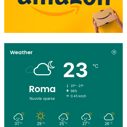
Weather
23
℃
Roma
31º - 21º
98%
0.45 km/h
Nuvole sparse
31
29
25
27
26
℃
℃
℃
℃
℃