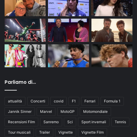
Parliamo di…
attualità
Concerti
covid
F1
Ferrari
Formula 1
Jannik Sinner
Marvel
MotoGP
Motomondiale
Recensioni Film
Sanremo
Sci
Sport invernali
Tennis
Tour musicali
Trailer
Vignette
Vignette Film