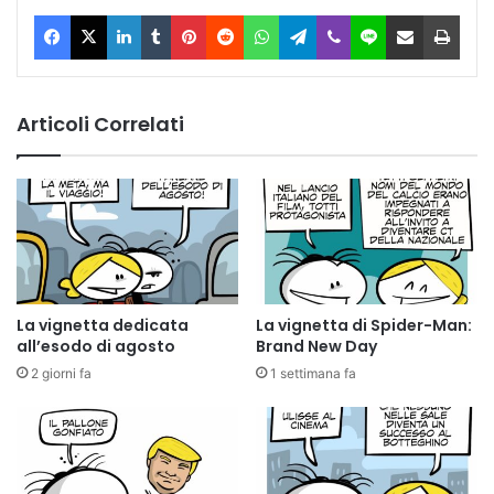
Facebook
X
LinkedIn
Tumblr
Pinterest
Reddit
WhatsApp
Telegram
Viber
Line
Condividi via Email
Stam
Articoli Correlati
La vignetta dedicata
La vignetta di Spider-Man:
all’esodo di agosto
Brand New Day
2 giorni fa
1 settimana fa