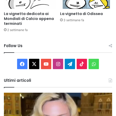
La vignetta dedicata ai
La vignetta di Odissea
Mondiali di Calcio appena
3 settimane fa
terminati
2 settimane fa
Follow Us
Facebook
X
You
Instagram
Telegram
TikTok
WhatsAp
Tube
Ultimi articoli