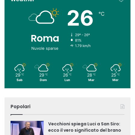
26
℃
Roma
29º - 26º
81%
1.79 km/h
Nuvole sparse
29
29
26
28
25
℃
℃
℃
℃
℃
Sab
Dom
Lun
Mar
Mer
Popolari
Vecchioni spiega Luci a San Siro:
ecco il vero significato del brano