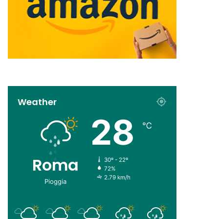
Weather
28
℃
Roma
30º - 22º
72%
2.79 km/h
Pioggia