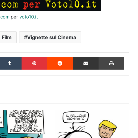
i.com
per
voto10.it
 Film
Vignette sul Cinema
inkedIn
Tumblr
Pinterest
Reddit
Condividi via Email
Stampa