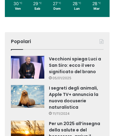
30
29
27
28
28
℃
℃
℃
℃
℃
Ven
Sab
Dom
Lun
Mar
Popolari
Vecchioni spiega Luci a
San Siro: ecco il vero
significato del brano
05/01/2025
I segreti degli animali,
Apple TV+ annuncia la
nuova docuserie
naturalistica
11/11/2024
Per un 2025 all’insegna
della salute e del