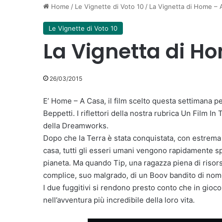
Home
/
Le Vignette di Voto 10
/
La Vignetta di Home – 
Le Vignette di Voto 10
La Vignetta di H
26/03/2015
E’ Home – A Casa, il film scelto questa settimana pe
Beppetti. I riflettori della nostra rubrica Un Film 
della Dreamworks.
Dopo che la Terra è stata conquistata, con estrema f
casa, tutti gli esseri umani vengono rapidamente sp
pianeta. Ma quando Tip, una ragazza piena di risorse,
complice, suo malgrado, di un Boov bandito di nome 
I due fuggitivi si rendono presto conto che in gioco c
nell’avventura più incredibile della loro vita.