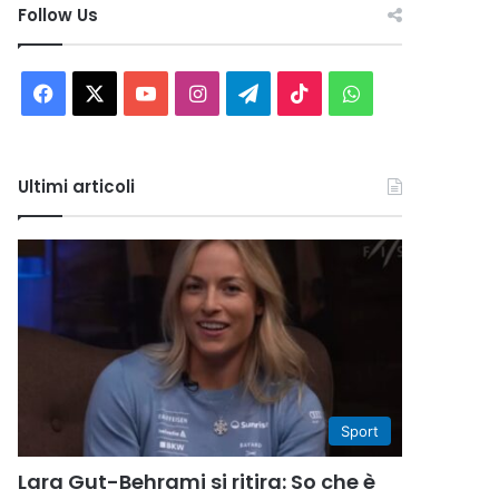
Follow Us
Facebook
X
You
Instagram
Telegram
TikTok
WhatsApp
Tube
Ultimi articoli
Sport
Lara Gut-Behrami si ritira: So che è