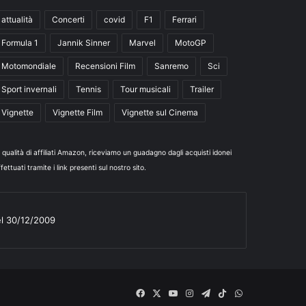
attualità
Concerti
covid
F1
Ferrari
Formula 1
Jannik Sinner
Marvel
MotoGP
Motomondiale
Recensioni Film
Sanremo
Sci
Sport invernali
Tennis
Tour musicali
Trailer
Vignette
Vignette Film
Vignette sul Cinema
n qualità di affiliati Amazon, riceviamo un guadagno dagli acquisti idonei
fettuati tramite i link presenti sul nostro sito.
el 30/12/2009
Facebook
X
You
Instagram
Telegram
TikTok
WhatsApp