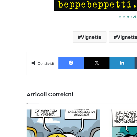
lelecorv
Vignette
Vignette
Facebook
X
L
Condividi
Articoli Correlati