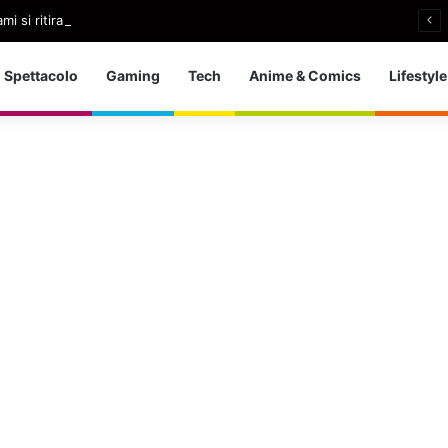
i si ritira: So che è arrivato il momento giusto
Spettacolo
Gaming
Tech
Anime & Comics
Lifestyle