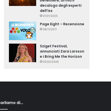
benessere, arriva il
decalogo degli esperti
dell’Iss
01/01/2025
Page Eight – Recensione
08/11/2011
Sziget Festival,
annunciati Zara Larsson
e i Bring Me the Horizon
05/02/2026
arliamo di…