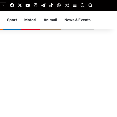
Facebook
X
You Tube
Instagram
Telegram
TikTok
WhatsApp
Articolo Random
Barra laterale
Cambia aspetto
Cerca
Sport
Motori
Animali
News & Events