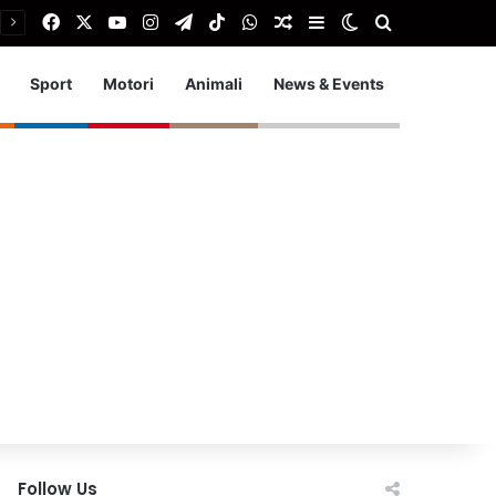
Facebook
X
You Tube
Instagram
Telegram
TikTok
WhatsApp
Articolo Random
Barra laterale
Cambia aspetto
Cerca
Sport
Motori
Animali
News & Events
Follow Us