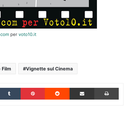
i.com
per
voto10.it
 Film
Vignette sul Cinema
inkedIn
Tumblr
Pinterest
Reddit
Condividi via Email
Stampa