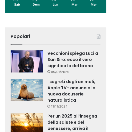
Sab
Dom
Lun
Mar
Mer
Popolari
Vecchioni spiega Luci a
San Siro: ecco il vero
significato del brano
05/01/2025
I segreti degli animali,
Apple TV+ annuncia la
nuova docuserie
naturalistica
11/11/2024
Per un 2025 all’insegna
della salute e del
benessere, arriva il