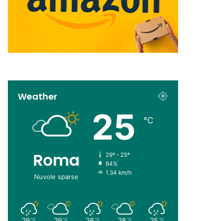
Weather
25
℃
Roma
29º - 25º
84%
1.34 km/h
Nuvole sparse
29
29
26
28
25
℃
℃
℃
℃
℃