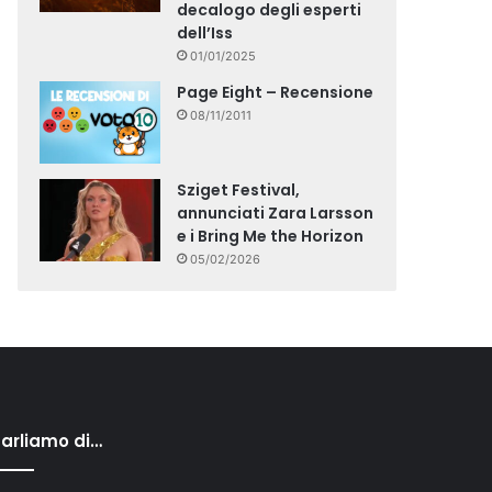
decalogo degli esperti
dell’Iss
01/01/2025
Page Eight – Recensione
08/11/2011
Sziget Festival,
annunciati Zara Larsson
e i Bring Me the Horizon
05/02/2026
arliamo di…