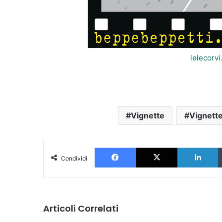
lelecorv
Vignette
Vignette
Facebook
X
L
Condividi
Articoli Correlati