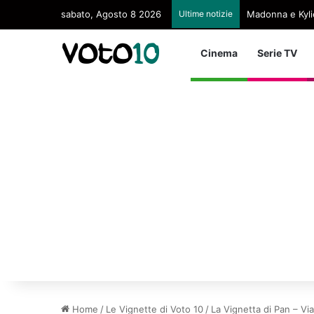
sabato, Agosto 8 2026
Ultime notizie
Madonna e Kyli
Cinema
Serie TV
Home
/
Le Vignette di Voto 10
/
La Vignetta di Pan – Via