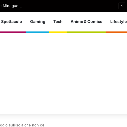
e Minogue, uscito Love Sensation (Afterhours Mix)
Spettacolo
Gaming
Tech
Anime & Comics
Lifestyle
ggio sull’isola che non c’è