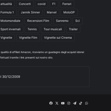
attualità
Concerti
covid
F1
Ferrari
Formula 1
Jannik Sinner
Marvel
MotoGP
Motomondiale
Recensioni Film
Sanremo
Sci
Sport invernali
Tennis
Tour musicali
Trailer
Vignette
Vignette Film
Vignette sul Cinema
n qualità di affiliati Amazon, riceviamo un guadagno dagli acquisti idonei
fettuati tramite i link presenti sul nostro sito.
el 30/12/2009
Facebook
X
You
Instagram
Telegram
TikTok
WhatsApp
Tube