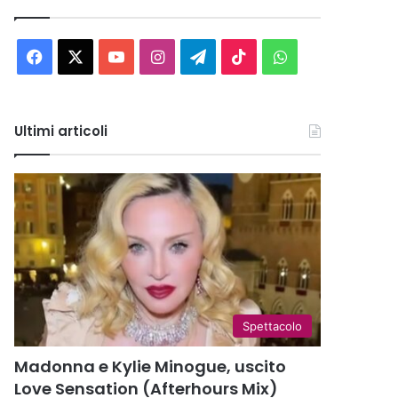
Facebook
X
You
Instagram
Telegram
TikTok
WhatsApp
Tube
Ultimi articoli
Spettacolo
Madonna e Kylie Minogue, uscito
Love Sensation (Afterhours Mix)