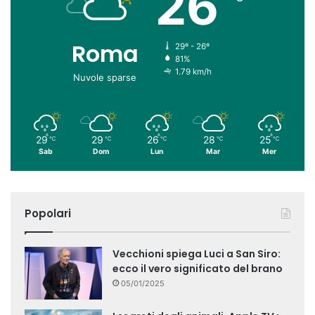
26
Roma
29º - 26º
81%
1.79 km/h
Nuvole sparse
29
29
26
28
25
℃
℃
℃
℃
℃
Sab
Dom
Lun
Mar
Mer
Popolari
Vecchioni spiega Luci a San Siro:
ecco il vero significato del brano
05/01/2025