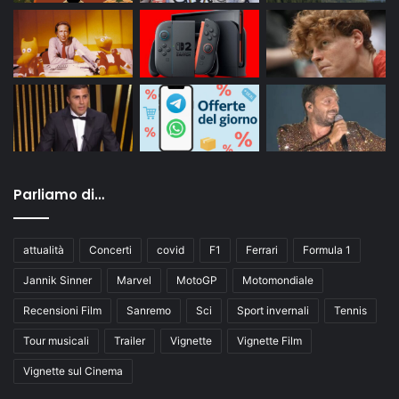
Parliamo di…
attualità
Concerti
covid
F1
Ferrari
Formula 1
Jannik Sinner
Marvel
MotoGP
Motomondiale
Recensioni Film
Sanremo
Sci
Sport invernali
Tennis
Tour musicali
Trailer
Vignette
Vignette Film
Vignette sul Cinema