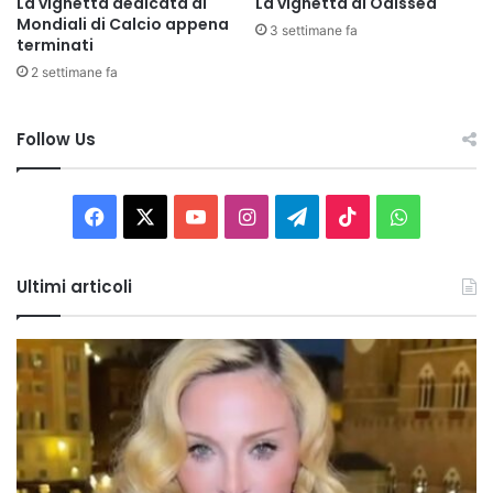
La vignetta dedicata ai
La vignetta di Odissea
Mondiali di Calcio appena
3 settimane fa
terminati
2 settimane fa
Follow Us
Facebook
X
You
Instagram
Telegram
TikTok
WhatsAp
Tube
Ultimi articoli