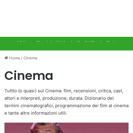
La Circe di Nolan senza ingaggi: il
Locarno Film Festival, a Isabella Rossellini
Chiara Ferragni, debutto da attrice in
Spider-Man: Brand New Day, debutto da
paradosso di Samantha Norton
l’Excellence Award
Come distruggere l’ex
record al botteghino
Cinema
Cinema
Cinema
Cinema
Home
/
Cinema
Cinema
Tuttto (o quasi) sul Cinema: film, recensioni, critica, cast,
attori e interpreti, produzione, durata. Dizionario dei
termini cinematografici, programmazione dei film al cinema
e tante altre informazioni utili.