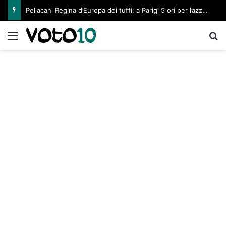
Pellacani Regina d’Europa dei tuffi: a Parigi 5 ori per l’azzurra
Menu
C