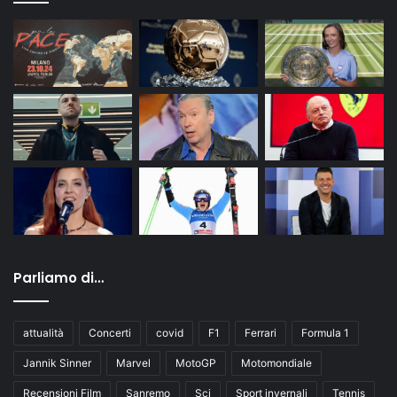
Parliamo di…
attualità
Concerti
covid
F1
Ferrari
Formula 1
Jannik Sinner
Marvel
MotoGP
Motomondiale
Recensioni Film
Sanremo
Sci
Sport invernali
Tennis