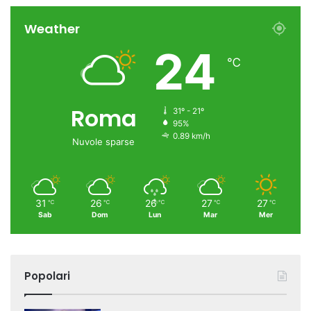
Weather
24
℃
Roma
31º - 21º
95%
0.89 km/h
Nuvole sparse
31
26
26
27
27
℃
℃
℃
℃
℃
Sab
Dom
Lun
Mar
Mer
Popolari