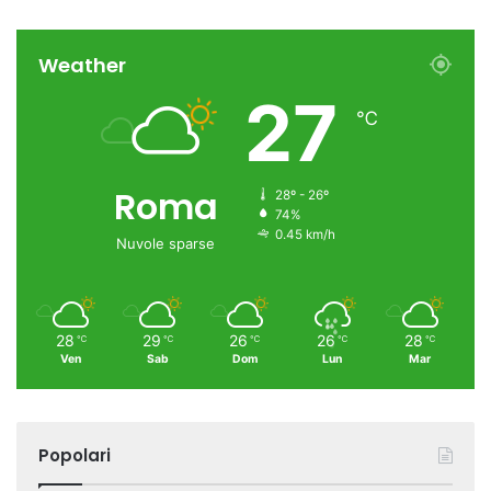
Weather
27
℃
Roma
28º - 26º
74%
0.45 km/h
Nuvole sparse
28
29
26
26
28
℃
℃
℃
℃
℃
Ven
Sab
Dom
Lun
Mar
Popolari