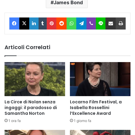
James Bond
Facebook
X
LinkedIn
Tumblr
Pinterest
Reddit
WhatsApp
Telegram
Viber
Line
Condividi via Email
Stam
Articoli Correlati
La Circe di Nolan senza
Locarno Film Festival, a
ingaggi: il paradosso di
Isabella Rossellini
Samantha Norton
l’Excellence Award
1 ora fa
1 giorno fa