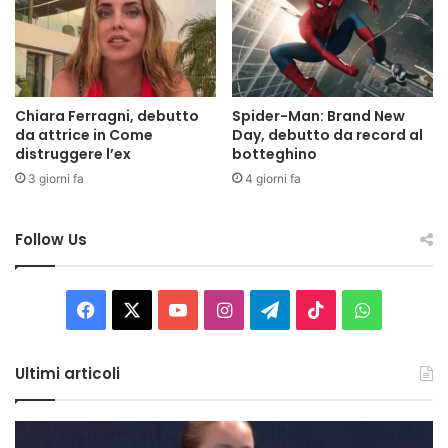
Chiara Ferragni, debutto
Spider-Man: Brand New
da attrice in Come
Day, debutto da record al
distruggere l’ex
botteghino
3 giorni fa
4 giorni fa
Follow Us
Facebook
X
You
Instagram
Telegram
TikTok
WhatsAp
Tube
Ultimi articoli