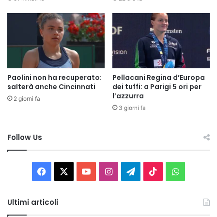
Paolini non ha recuperato:
Pellacani Regina d’Europa
salterà anche Cincinnati
dei tuffi: a Parigi 5 ori per
l’azzurra
2 giorni fa
3 giorni fa
Follow Us
Facebook
X
You
Instagram
Telegram
TikTok
WhatsAp
Tube
Ultimi articoli