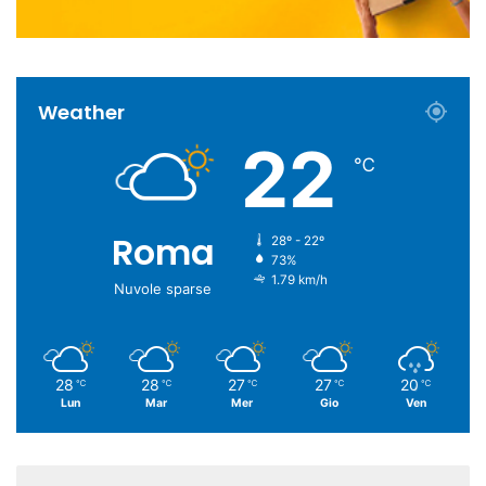
Weather
22
℃
Roma
28º - 22º
73%
1.79 km/h
Nuvole sparse
28
28
27
27
20
℃
℃
℃
℃
℃
Lun
Mar
Mer
Gio
Ven