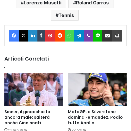
Lorenzo Musetti
Roland Garros
Tennis
Facebook
X
LinkedIn
Tumblr
Pinterest
Reddit
WhatsApp
Telegram
Viber
Line
Condividi via Email
Stam
Articoli Correlati
Sinner, il ginocchio fa
MotoGP, a Silverstone
ancora male: salterà
domina Fernandez. Podio
anche Cincinnati
tutto Aprilia
51 minuti fa
22 ore fa