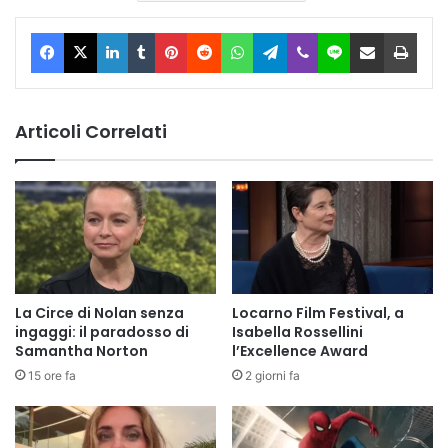
Facebook
X
LinkedIn
Tumblr
Pinterest
Reddit
WhatsApp
Telegram
Viber
Line
Condividi via Email
Stam
Articoli Correlati
La Circe di Nolan senza
Locarno Film Festival, a
ingaggi: il paradosso di
Isabella Rossellini
Samantha Norton
l’Excellence Award
15 ore fa
2 giorni fa