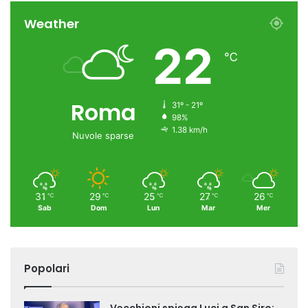
Weather
22
℃
Roma
31º - 21º
98%
1.38 km/h
Nuvole sparse
31
29
25
27
26
℃
℃
℃
℃
℃
Sab
Dom
Lun
Mar
Mer
Popolari