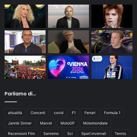
Parliamo di…
attualità
Concerti
covid
F1
Ferrari
Formula 1
Jannik Sinner
Marvel
MotoGP
Motomondiale
Recensioni Film
Sanremo
Sci
Sport invernali
Tennis