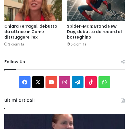
Chiara Ferragni, debutto
Spider-Man: Brand New
da attrice in Come
Day, debutto da record al
distruggere l’ex
botteghino
3 giorni fa
5 giorni fa
Follow Us
Facebook
X
You
Instagram
Telegram
TikTok
WhatsAp
Tube
Ultimi articoli