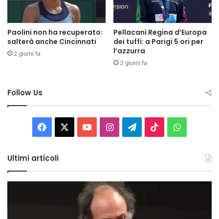
Paolini non ha recuperato:
Pellacani Regina d’Europa
salterà anche Cincinnati
dei tuffi: a Parigi 5 ori per
l’azzurra
2 giorni fa
3 giorni fa
Follow Us
Facebook
X
You
Instagram
Telegram
TikTok
WhatsAp
Tube
Ultimi articoli