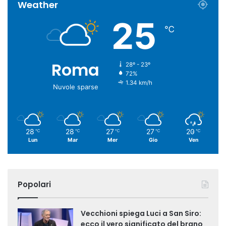
Weather
25
℃
Roma
28º - 23º
72%
1.34 km/h
Nuvole sparse
28
28
27
27
20
℃
℃
℃
℃
℃
Lun
Mar
Mer
Gio
Ven
Popolari
Vecchioni spiega Luci a San Siro:
ecco il vero significato del brano