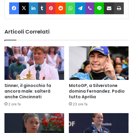
Facebook
X
LinkedIn
Tumblr
Pinterest
Reddit
WhatsApp
Telegram
Viber
Line
Condividi via Email
Stam
Articoli Correlati
Sinner, il ginocchio fa
MotoGP, a Silverstone
ancora male: salterà
domina Fernandez. Podio
anche Cincinnati
tutto Aprilia
2 ore fa
23 ore fa