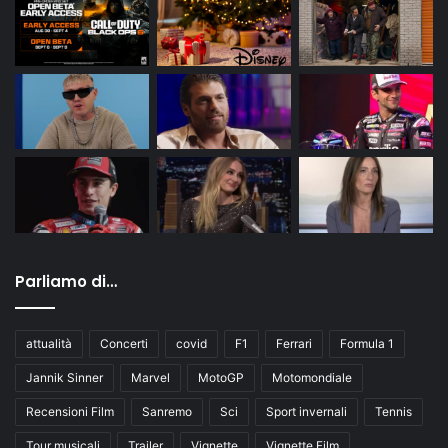
Parliamo di…
attualità
Concerti
covid
F1
Ferrari
Formula 1
Jannik Sinner
Marvel
MotoGP
Motomondiale
Recensioni Film
Sanremo
Sci
Sport invernali
Tennis
Tour musicali
Trailer
Vignette
Vignette Film