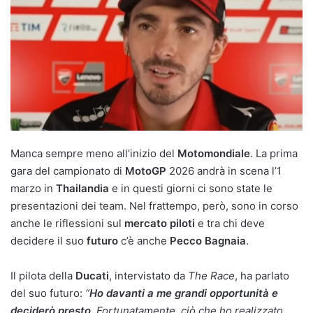
Manca sempre meno all’inizio del
Motomondiale
. La prima
gara del campionato di
MotoGP
2026 andrà in scena l’1
marzo in
Thailandia
e in questi giorni ci sono state le
presentazioni dei team. Nel frattempo, però, sono in corso
anche le riflessioni sul
mercato piloti
e tra chi deve
decidere il suo
futuro
c’è anche
Pecco Bagnaia
.
Il pilota della
Ducati
, intervistato da
The Race
, ha parlato
del suo futuro:
“
Ho davanti a me grandi opportunità e
deciderò presto
. Fortunatamente, ciò che ho realizzato