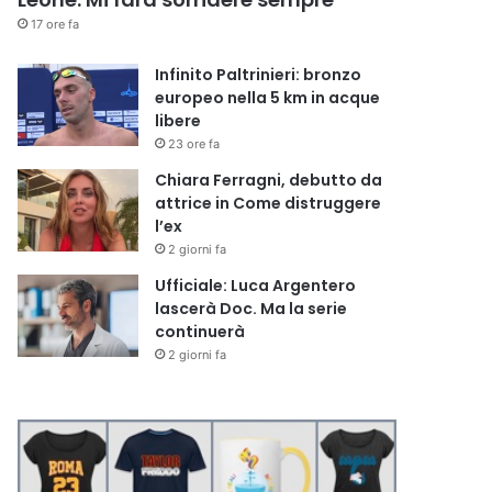
17 ore fa
Infinito Paltrinieri: bronzo
europeo nella 5 km in acque
libere
23 ore fa
Chiara Ferragni, debutto da
attrice in Come distruggere
l’ex
2 giorni fa
Ufficiale: Luca Argentero
lascerà Doc. Ma la serie
continuerà
2 giorni fa