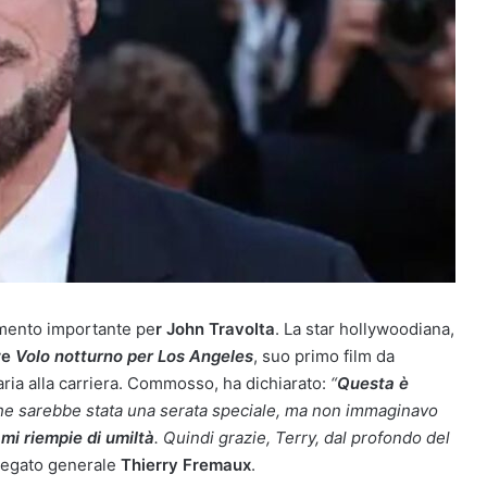
mento importante pe
r John Travolta
. La star hollywoodiana,
re
Volo notturno per Los Angeles
, suo primo film da
aria alla carriera. Commosso, ha dichiarato:
“
Questa è
che sarebbe stata una serata speciale, ma non immaginavo
i riempie di umiltà
. Quindi grazie, Terry, dal profondo del
delegato generale
Thierry Fremaux
.