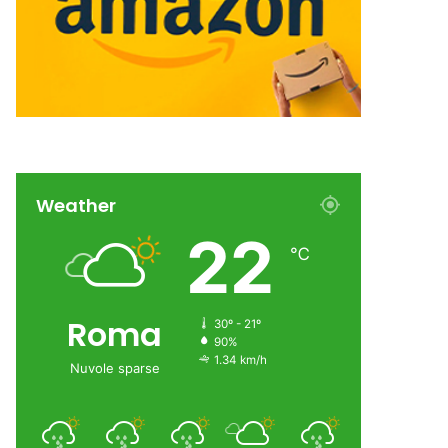
Weather
22
℃
Roma
30º - 21º
90%
1.34 km/h
Nuvole sparse