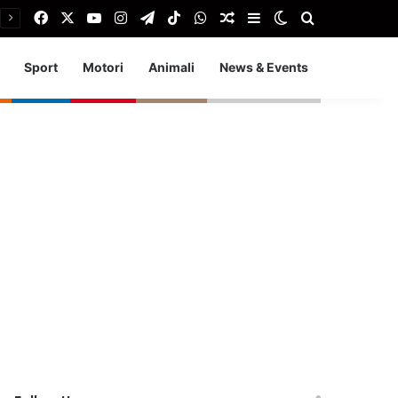
Facebook
X
You Tube
Instagram
Telegram
TikTok
WhatsApp
Articolo Random
Barra laterale
Cambia aspetto
Cerca
Sport
Motori
Animali
News & Events