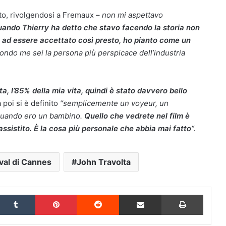
to, rivolgendosi a Fremaux –
non mi aspettavo
uando Thierry ha detto che stavo facendo la storia non
to ad essere accettato così presto, ho pianto come un
ondo me sei la persona più perspicace dell’industria
a, l’85% della mia vita, quindi è stato davvero bello
a poi si è definito
“semplicemente un voyeur, un
a quando ero un bambino.
Quello che vedrete nel film è
ssistito. È la cosa più personale che abbia mai fatto
“.
val di Cannes
John Travolta
inkedIn
Tumblr
Pinterest
Reddit
Condividi via Email
Stampa