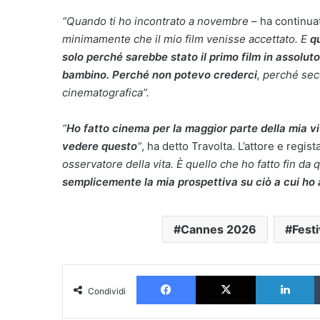
“Quando ti ho incontrato a novembre
– ha continua
minimamente che il mio film venisse accettato. E
q
solo perché sarebbe stato il primo film in assolu
bambino. Perché non potevo crederci
, perché sec
cinematografica”.
“
Ho fatto cinema per la maggior parte della mia vit
vedere questo
“
, ha detto Travolta. L’attore e regist
osservatore della vita. È quello che ho fatto fin d
semplicemente la mia prospettiva su ciò a cui ho a
Cannes 2026
Festi
Facebook
X
L
Condividi