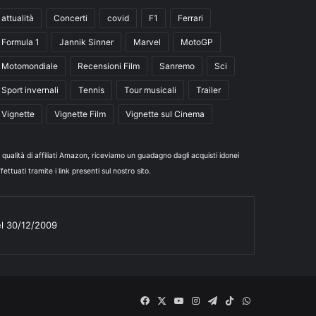
attualità
Concerti
covid
F1
Ferrari
Formula 1
Jannik Sinner
Marvel
MotoGP
Motomondiale
Recensioni Film
Sanremo
Sci
Sport invernali
Tennis
Tour musicali
Trailer
Vignette
Vignette Film
Vignette sul Cinema
n qualità di affiliati Amazon, riceviamo un guadagno dagli acquisti idonei
fettuati tramite i link presenti sul nostro sito.
el 30/12/2009
Facebook
X
You
Instagram
Telegram
TikTok
WhatsApp