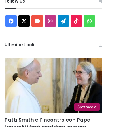
Follow Us
Facebook
X
You
Instagram
Telegram
TikTok
WhatsApp
Tube
Ultimi articoli
Spettacolo
Patti Smith e l’incontro con Papa
Leone: Mi farà sorridere sempre