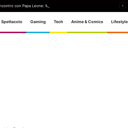
l’incontro con Papa Leone: Mi farà sorridere sempre
Spettacolo
Gaming
Tech
Anime & Comics
Lifestyle