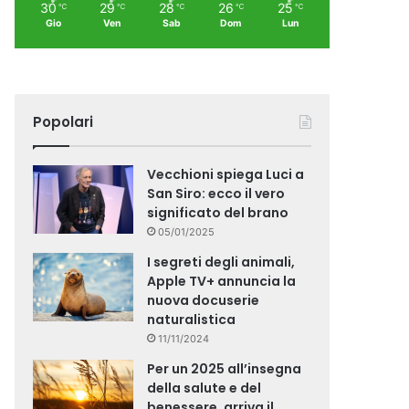
30
29
28
26
25
℃
℃
℃
℃
℃
Gio
Ven
Sab
Dom
Lun
Popolari
Vecchioni spiega Luci a
San Siro: ecco il vero
significato del brano
05/01/2025
I segreti degli animali,
Apple TV+ annuncia la
nuova docuserie
naturalistica
11/11/2024
Per un 2025 all’insegna
della salute e del
benessere, arriva il