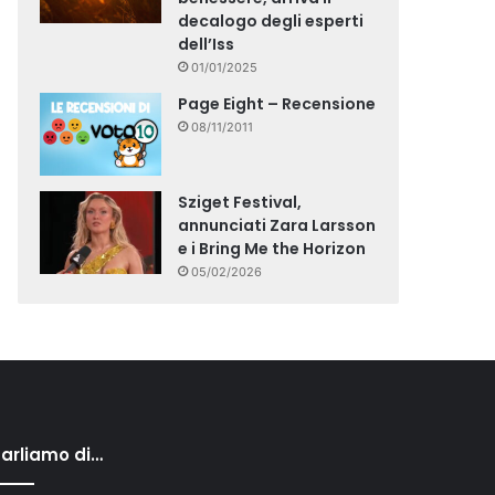
decalogo degli esperti
dell’Iss
01/01/2025
Page Eight – Recensione
08/11/2011
Sziget Festival,
annunciati Zara Larsson
e i Bring Me the Horizon
05/02/2026
arliamo di…