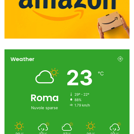
Weather
23
℃
Roma
29º - 22º
88%
1.79 km/h
Nuvole sparse
℃
℃
℃
℃
℃