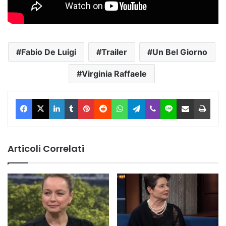
Fabio De Luigi
Trailer
Un Bel Giorno
Virginia Raffaele
Facebook
X
LinkedIn
Tumblr
Pinterest
Reddit
WhatsApp
Telegram
Viber
Line
Condividi via Email
Stam
Articoli Correlati