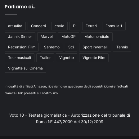
Parliamo di…
attualità
Concerti
covid
F1
Ferrari
Formula 1
Jannik Sinner
Marvel
MotoGP
Motomondiale
Recensioni Film
Sanremo
Sci
Sport invernali
Tennis
Tour musicali
Trailer
Vignette
Vignette Film
Vignette sul Cinema
In qualità di affiliati Amazon, riceviamo un guadagno dagli acquisti idonei effettuati
tramite i link presenti sul nostro sito.
Voto 10 - Testata giornalistica - Autorizzazione del tribunale di
Roma N° 447/2009 del 30/12/2009