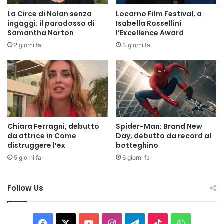
La Circe di Nolan senza
Locarno Film Festival, a
ingaggi: il paradosso di
Isabella Rossellini
Samantha Norton
l’Excellence Award
2 giorni fa
3 giorni fa
Chiara Ferragni, debutto
Spider-Man: Brand New
da attrice in Come
Day, debutto da record al
distruggere l’ex
botteghino
5 giorni fa
6 giorni fa
Follow Us
Facebook
X
You
Instagram
Telegram
TikTok
WhatsAp