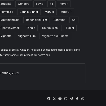
attualità
Concerti
covid
F1
Ferrari
Formula 1
Jannik Sinner
Marvel
MotoGP
Motomondiale
Recensioni Film
Sanremo
Sci
Sport invernali
Tennis
Tour musicali
Trailer
Vignette
Vignette Film
Vignette sul Cinema
n qualità di affiliati Amazon, riceviamo un guadagno dagli acquisti idonei
fettuati tramite i link presenti sul nostro sito.
el 30/12/2009
Facebook
X
You
Instagram
Telegram
TikTok
WhatsApp
Tube