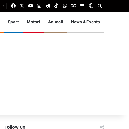
Facebook
X
You Tube
Instagram
Telegram
TikTok
WhatsApp
Articolo Random
Barra laterale
Cambia aspetto
Cerca
Sport
Motori
Animali
News & Events
Follow Us