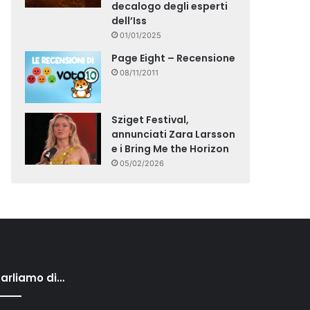
decalogo degli esperti
dell’Iss
01/01/2025
Page Eight – Recensione
08/11/2011
Sziget Festival,
annunciati Zara Larsson
e i Bring Me the Horizon
05/02/2026
arliamo di…