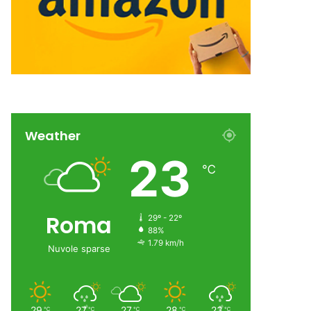
Weather
23
℃
Roma
29º - 22º
88%
1.79 km/h
Nuvole sparse
29
27
27
28
23
℃
℃
℃
℃
℃