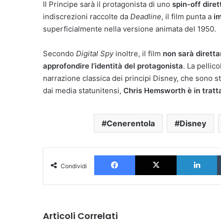
Il Principe sarà il protagonista di uno
spin-off dire
indiscrezioni raccolte da
Deadline
, il film punta a
im
superficialmente nella versione animata del 1950.
Secondo
Digital Spy
inoltre, il film
non sarà diretta
approfondire l’identità del protagonista
. La pellic
narrazione classica dei principi Disney, che sono s
dai media statunitensi,
Chris Hemsworth è in trattat
Cenerentola
Disney
Facebook
X
L
Condividi
Articoli Correlati