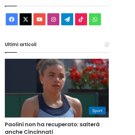
Facebook
X
You
Instagram
Telegram
TikTok
WhatsApp
Tube
Ultimi articoli
Sport
Paolini non ha recuperato: salterà
anche Cincinnati