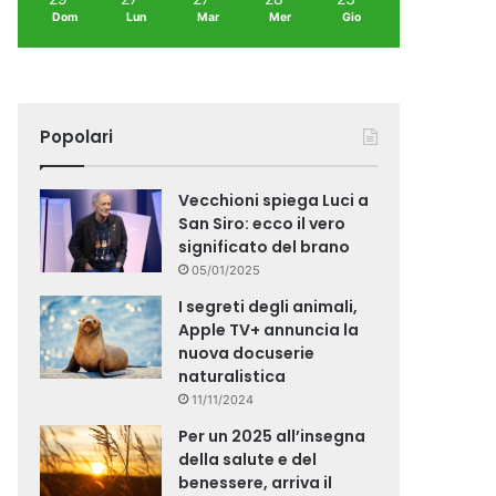
Dom
Lun
Mar
Mer
Gio
Popolari
Vecchioni spiega Luci a
San Siro: ecco il vero
significato del brano
05/01/2025
I segreti degli animali,
Apple TV+ annuncia la
nuova docuserie
naturalistica
11/11/2024
Per un 2025 all’insegna
della salute e del
benessere, arriva il