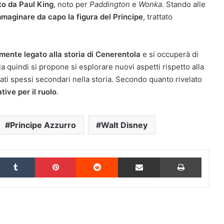
tto da Paul King
, noto per
Paddington
e
Wonka
. Stando alle
maginare da capo la figura del Principe
, trattato
mente legato alla storia di Cenerentola
e si occuperà di
ola quindi si propone si esplorare nuovi aspetti rispetto alla
tati spessi secondari nella storia. Secondo quanto rivelato
ive per il ruolo
.
Principe Azzurro
Walt Disney
inkedIn
Tumblr
Pinterest
Reddit
Condividi via Email
Stampa