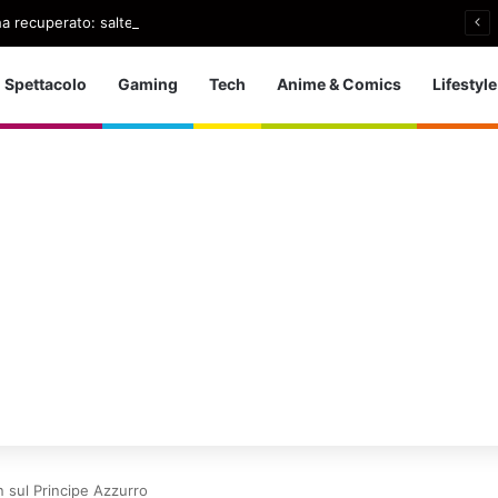
ha recuperato: salterà anche Cincinnati
Spettacolo
Gaming
Tech
Anime & Comics
Lifestyle
n sul Principe Azzurro