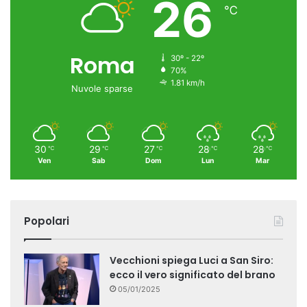
26
℃
Roma
30º - 22º
70%
1.81 km/h
Nuvole sparse
30
29
27
28
28
℃
℃
℃
℃
℃
Ven
Sab
Dom
Lun
Mar
Popolari
Vecchioni spiega Luci a San Siro:
ecco il vero significato del brano
05/01/2025