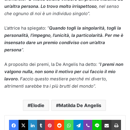
un’altra persona. Lo trovo molto irrispettoso
, nel senso
che ognuno di noi è un individuo singolo”.
L’attrice ha spiegato:
“
Quando togli la singolarità, togli la
personalità, l’impegno, l’unicità, la particolarità. Per me è
insensato dare un premio condiviso con un’altra
persona
“.
A proposito dei premi, la De Angelis ha detto:
“
I premi non
valgono nulla, non sono il motivo per cui faccio il mio
lavoro.
Faccio questo mestiere perché mi diverto,
altrimenti sarebbe tra i più brutti del mondo”.
Elodie
Matilda De Angelis
Facebook
X
LinkedIn
Tumblr
Pinterest
Reddit
WhatsApp
Telegram
Viber
Line
Condividi via Email
Stam