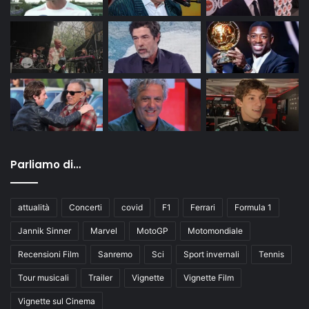
Parliamo di…
attualità
Concerti
covid
F1
Ferrari
Formula 1
Jannik Sinner
Marvel
MotoGP
Motomondiale
Recensioni Film
Sanremo
Sci
Sport invernali
Tennis
Tour musicali
Trailer
Vignette
Vignette Film
Vignette sul Cinema