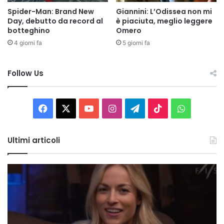
Spider-Man: Brand New
Giannini: L’Odissea non mi
Day, debutto da record al
è piaciuta, meglio leggere
botteghino
Omero
4 giorni fa
5 giorni fa
Follow Us
Facebook
X
You
Instagram
Telegram
TikTok
WhatsAp
Tube
Ultimi articoli