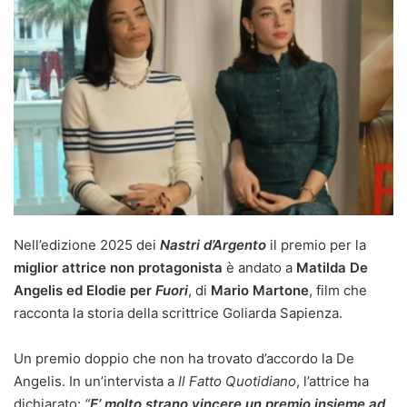
Nell’edizione 2025 dei
Nastri d’Argento
il premio per la
miglior attrice non protagonista
è andato a
Matilda De
Angelis
ed Elodie per
Fuori
, di
Mario Martone
, film che
racconta la storia della scrittrice Goliarda Sapienza.
Un premio doppio che non ha trovato d’accordo la De
Angelis. In un’intervista a
Il Fatto Quotidiano
, l’attrice ha
dichiarato:
“
E’ molto strano vincere un premio insieme ad