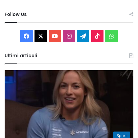
Follow Us
Facebook
X
You
Instagram
Telegram
TikTok
WhatsAp
Tube
Ultimi articoli
Sport