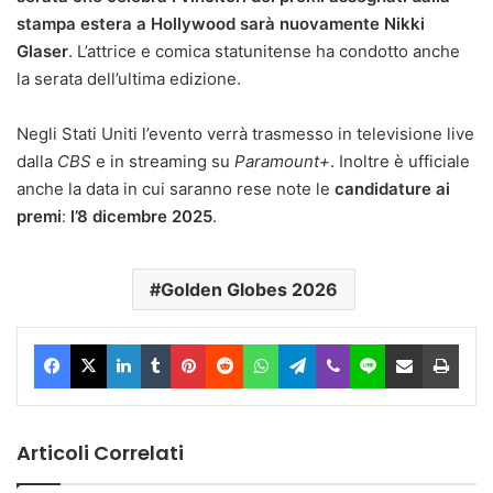
stampa estera a Hollywood
sarà nuovamente Nikki
Glaser
. L’attrice e comica statunitense ha condotto anche
la serata dell’ultima edizione.
Negli Stati Uniti l’evento verrà trasmesso in televisione live
dalla
CBS
e in streaming su
Paramount+
. Inoltre è ufficiale
anche la data in cui saranno rese note le
candidature ai
premi
:
l’8 dicembre 2025
.
Golden Globes 2026
Facebook
X
LinkedIn
Tumblr
Pinterest
Reddit
WhatsApp
Telegram
Viber
Line
Condividi via Email
Stam
Articoli Correlati