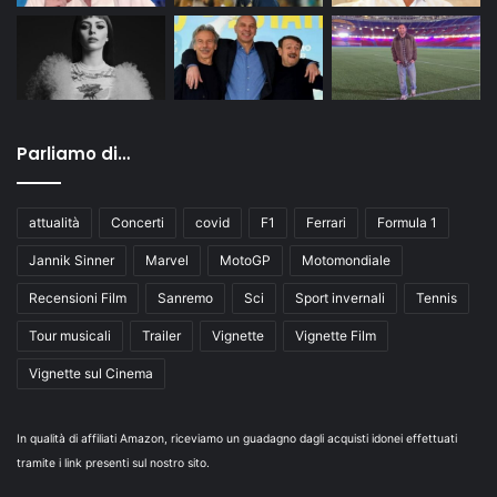
Parliamo di…
attualità
Concerti
covid
F1
Ferrari
Formula 1
Jannik Sinner
Marvel
MotoGP
Motomondiale
Recensioni Film
Sanremo
Sci
Sport invernali
Tennis
Tour musicali
Trailer
Vignette
Vignette Film
Vignette sul Cinema
In qualità di affiliati Amazon, riceviamo un guadagno dagli acquisti idonei effettuati
tramite i link presenti sul nostro sito.