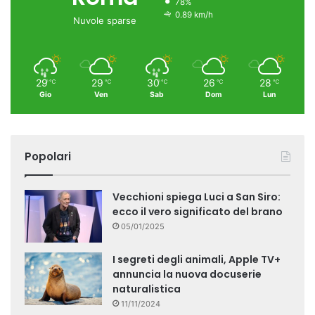
78%
0.89 km/h
Nuvole sparse
29
29
30
26
28
℃
℃
℃
℃
℃
Gio
Ven
Sab
Dom
Lun
Popolari
Vecchioni spiega Luci a San Siro:
ecco il vero significato del brano
05/01/2025
I segreti degli animali, Apple TV+
annuncia la nuova docuserie
naturalistica
11/11/2024