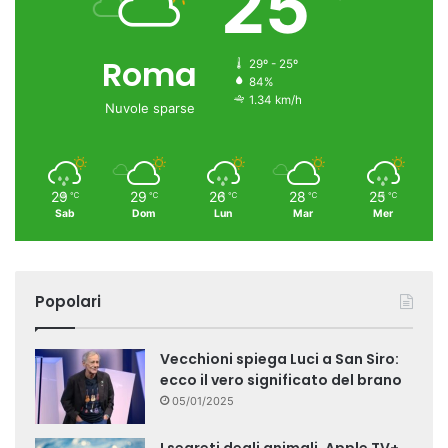
25
Roma
29º - 25º
84%
1.34 km/h
Nuvole sparse
29
29
26
28
25
℃
℃
℃
℃
℃
Sab
Dom
Lun
Mar
Mer
Popolari
Vecchioni spiega Luci a San Siro:
ecco il vero significato del brano
05/01/2025