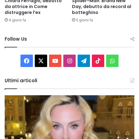
Chiara Ferragni, debutto
Spider-Man: Brand New
da attrice in Come
Day, debutto da record al
distruggere l’ex
botteghino
4 giorni fa
5 giorni fa
Follow Us
Facebook
X
You
Instagram
Telegram
TikTok
WhatsAp
Tube
Ultimi articoli