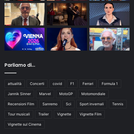
Parliamo di…
attualità
Concerti
covid
F1
Ferrari
Formula 1
Jannik Sinner
Marvel
MotoGP
Motomondiale
Recensioni Film
Sanremo
Sci
Sport invernali
Tennis
Tour musicali
Trailer
Vignette
Vignette Film
Vignette sul Cinema