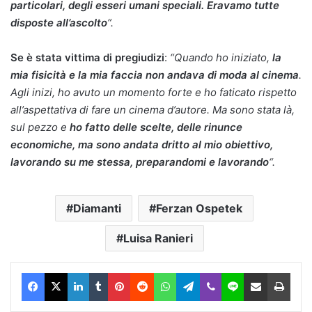
particolari, degli esseri umani speciali. Eravamo tutte
disposte all’ascolto
“.
Se è stata vittima di pregiudizi
:
“Quando ho iniziato,
la
mia fisicità e la mia faccia non andava di moda al cinema
.
Agli inizi, ho avuto un momento forte e ho faticato rispetto
all’aspettativa di fare un cinema d’autore. Ma sono stata là,
sul pezzo e
ho fatto delle scelte, delle rinunce
economiche, ma sono andata dritto al mio obiettivo,
lavorando su me stessa, preparandomi e lavorando
“.
Diamanti
Ferzan Ospetek
Luisa Ranieri
Facebook
X
LinkedIn
Tumblr
Pinterest
Reddit
WhatsApp
Telegram
Viber
Line
Condividi via Email
Stam