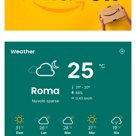
Weather
25
℃
Roma
31º - 20º
86%
0.45 km/h
Nuvole sparse
31
26
28
27
19
℃
℃
℃
℃
℃
Dom
Lun
Mar
Mer
Gio