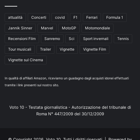
attualità
Concerti
covid
F1
Ferrari
Formula 1
Jannik Sinner
Marvel
MotoGP
Motomondiale
Recensioni Film
Sanremo
Sci
Sport invernali
Tennis
Tour musicali
Trailer
Vignette
Vignette Film
Vignette sul Cinema
In qualità di affiliati Amazon, riceviamo un guadagno dagli acquisti idonei effettuati
tramite i link presenti sul nostro sito.
Voto 10 - Testata giornalistica - Autorizzazione del tribunale di
Roma N° 447/2009 del 30/12/2009
© Copyright 2026, Voto 10. Tutti i diritti riservati | Powered by