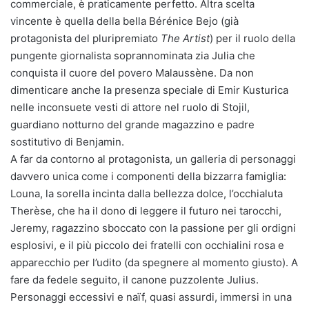
commerciale, è praticamente perfetto. Altra scelta
vincente è quella della bella Bérénice Bejo (già
protagonista del pluripremiato
The Artist
) per il ruolo della
pungente giornalista soprannominata zia Julia che
conquista il cuore del povero Malaussène. Da non
dimenticare anche la presenza speciale di Emir Kusturica
nelle inconsuete vesti di attore nel ruolo di Stojil,
guardiano notturno del grande magazzino e padre
sostitutivo di Benjamin.
A far da contorno al protagonista, un galleria di personaggi
davvero unica come i componenti della bizzarra famiglia:
Louna, la sorella incinta dalla bellezza dolce, l’occhialuta
Therèse, che ha il dono di leggere il futuro nei tarocchi,
Jeremy, ragazzino sboccato con la passione per gli ordigni
esplosivi, e il più piccolo dei fratelli con occhialini rosa e
apparecchio per l’udito (da spegnere al momento giusto). A
fare da fedele seguito, il canone puzzolente Julius.
Personaggi eccessivi e naïf, quasi assurdi, immersi in una