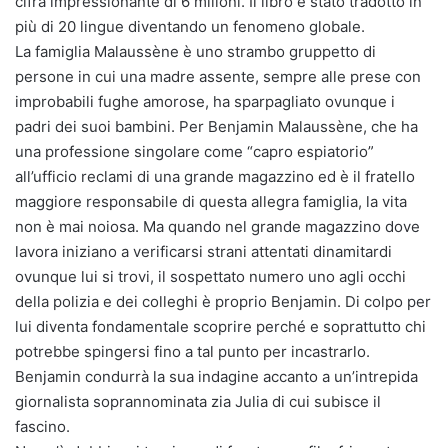
cifra impressionante di 6 milioni. Il libro è stato tradotto in
più di 20 lingue diventando un fenomeno globale.
La famiglia Malaussène è uno strambo gruppetto di
persone in cui una madre assente, sempre alle prese con
improbabili fughe amorose, ha sparpagliato ovunque i
padri dei suoi bambini. Per Benjamin Malaussène, che ha
una professione singolare come “capro espiatorio”
all’ufficio reclami di una grande magazzino ed è il fratello
maggiore responsabile di questa allegra famiglia, la vita
non è mai noiosa. Ma quando nel grande magazzino dove
lavora iniziano a verificarsi strani attentati dinamitardi
ovunque lui si trovi, il sospettato numero uno agli occhi
della polizia e dei colleghi è proprio Benjamin. Di colpo per
lui diventa fondamentale scoprire perché e soprattutto chi
potrebbe spingersi fino a tal punto per incastrarlo.
Benjamin condurrà la sua indagine accanto a un’intrepida
giornalista soprannominata zia Julia di cui subisce il
fascino.