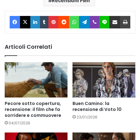
Recensioni Film
Facebook
X
LinkedIn
Tumblr
Pinterest
Reddit
WhatsApp
Telegram
Viber
Line
Condividi via Email
Stam
Articoli Correlati
Pecore sotto copertura,
Buen Camino: la
recensione: il film che fa
recensione di Voto 10
sorridere e commuovere
23/01/2026
04/07/2026