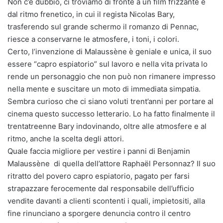
Non c’è dubbio, ci troviamo di fronte a un film frizzante e
dal ritmo frenetico, in cui il regista Nicolas Bary,
trasferendo sul grande schermo il romanzo di Pennac,
riesce a conservarne le atmosfere, i toni, i colori.
Certo, l’invenzione di Malaussène è geniale e unica, il suo
essere “capro espiatorio” sul lavoro e nella vita privata lo
rende un personaggio che non può non rimanere impresso
nella mente e suscitare un moto di immediata simpatia.
Sembra curioso che ci siano voluti trent’anni per portare al
cinema questo successo letterario. Lo ha fatto finalmente il
trentatreenne Bary indovinando, oltre alle atmosfere e al
ritmo, anche la scelta degli attori.
Quale faccia migliore per vestire i panni di Benjamin
Malaussène di quella dell’attore Raphaël Personnaz? Il suo
ritratto del povero capro espiatorio, pagato per farsi
strapazzare ferocemente dal responsabile dell’ufficio
vendite davanti a clienti scontenti i quali, impietositi, alla
fine rinunciano a sporgere denuncia contro il centro