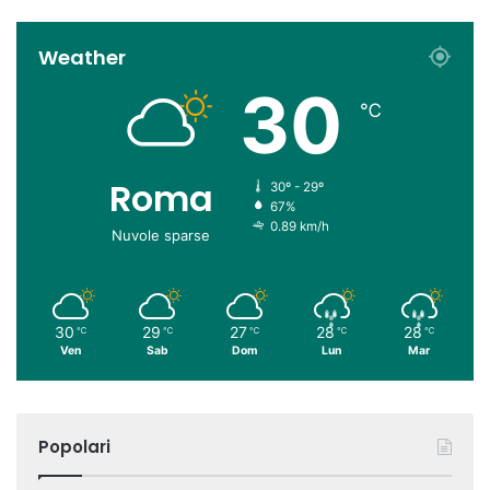
Weather
30
℃
Roma
30º - 29º
67%
0.89 km/h
Nuvole sparse
30
29
27
28
28
℃
℃
℃
℃
℃
Ven
Sab
Dom
Lun
Mar
Popolari