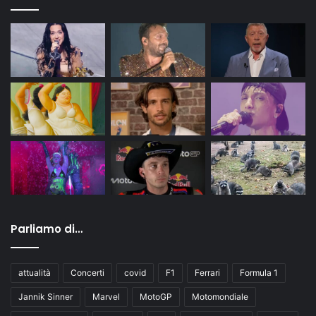
Parliamo di…
attualità
Concerti
covid
F1
Ferrari
Formula 1
Jannik Sinner
Marvel
MotoGP
Motomondiale