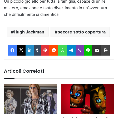
Un piccolo gioiello per tutta la famiglia, capace di unire
mistero, emozione e tanto divertimento in un’avventura
che difficilmente si dimentica.
Hugh Jackman
pecore sotto copertura
Facebook
X
LinkedIn
Tumblr
Pinterest
Reddit
WhatsApp
Telegram
Viber
Line
Condividi via Email
Stam
Articoli Correlati