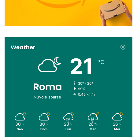
Weather
21
℃
Roma
30º - 20º
99%
0.45 km/h
Nuvole sparse
30
30
28
26
26
℃
℃
℃
℃
℃
Sab
Dom
Lun
Mar
Mer