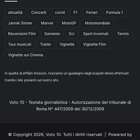
attualità
Concerti
covid
F1
Ferrari
Formula 1
Jannik Sinner
Marvel
MotoGP
Motomondiale
Recensioni Film
Sanremo
Sci
Sport invernali
Tennis
Tour musicali
Trailer
Vignette
Vignette Film
Vignette sul Cinema
In qualità di affiliati Amazon, riceviamo un guadagno dagli acquisti idonei effettuati
tramite i link presenti sul nostro sito.
Voto 10 - Testata giornalistica - Autorizzazione del tribunale di
Roma N° 447/2009 del 30/12/2009
© Copyright 2026, Voto 10. Tutti i diritti riservati | Powered by