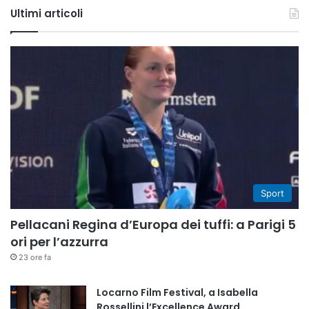
Ultimi articoli
Sport
Pellacani Regina d’Europa dei tuffi: a Parigi 5
ori per l’azzurra
23 ore fa
Locarno Film Festival, a Isabella
Rossellini l’Excellence Award