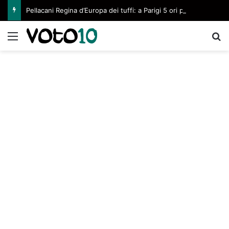
Pellacani Regina d’Europa dei tuffi: a Parigi 5 ori per l’azzurra
Menu
C