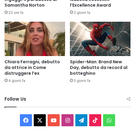
Samantha Norton
l’Excellence Award
23 ore fa
2 giorni fa
Chiara Ferragni, debutto
Spider-Man: Brand New
da attrice in Come
Day, debutto da record al
distruggere l’ex
botteghino
4 giorni fa
5 giorni fa
Follow Us
Facebook
X
You
Instagram
Telegram
TikTok
WhatsAp
Tube