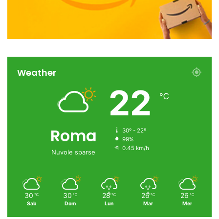
Weather
22
℃
Roma
30º - 22º
99%
0.45 km/h
Nuvole sparse
30
30
28
26
26
℃
℃
℃
℃
℃
Sab
Dom
Lun
Mar
Mer