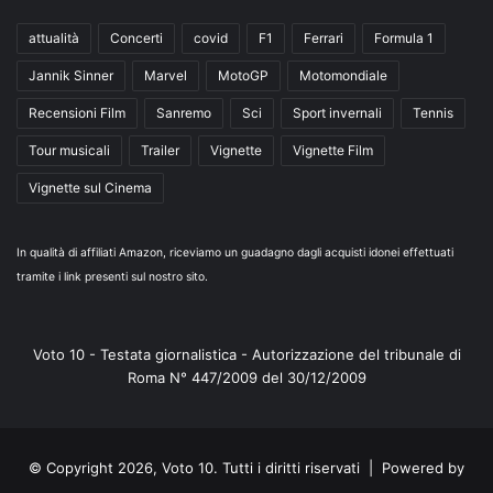
attualità
Concerti
covid
F1
Ferrari
Formula 1
Jannik Sinner
Marvel
MotoGP
Motomondiale
Recensioni Film
Sanremo
Sci
Sport invernali
Tennis
Tour musicali
Trailer
Vignette
Vignette Film
Vignette sul Cinema
In qualità di affiliati Amazon, riceviamo un guadagno dagli acquisti idonei effettuati
tramite i link presenti sul nostro sito.
Voto 10 - Testata giornalistica - Autorizzazione del tribunale di
Roma N° 447/2009 del 30/12/2009
© Copyright 2026, Voto 10. Tutti i diritti riservati | Powered by