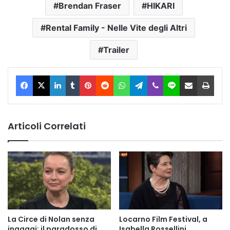
Brendan Fraser
HIKARI
Rental Family - Nelle Vite degli Altri
Trailer
Facebook
X
LinkedIn
Tumblr
Pinterest
Reddit
WhatsApp
Telegram
Viber
Line
Condividi via Email
Stam
Articoli Correlati
La Circe di Nolan senza
Locarno Film Festival, a
ingaggi: il paradosso di
Isabella Rossellini