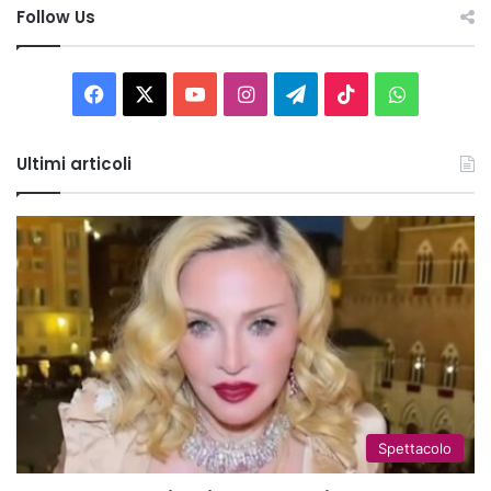
Follow Us
Facebook
X
You
Instagram
Telegram
TikTok
WhatsAp
Tube
Ultimi articoli
Spettacolo