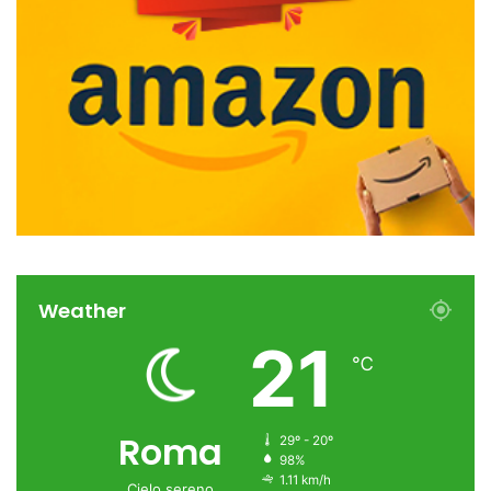
Weather
21
℃
Roma
29º - 20º
98%
1.11 km/h
Cielo sereno