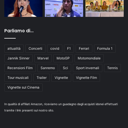
Parliamo di…
attualità
Concerti
covid
F1
Ferrari
Formula 1
Jannik Sinner
Marvel
MotoGP
Motomondiale
Recensioni Film
Sanremo
Sci
Sport invernali
Tennis
Tour musicali
Trailer
Vignette
Vignette Film
Vignette sul Cinema
In qualità di affiliati Amazon, riceviamo un guadagno dagli acquisti idonei effettuati
tramite i link presenti sul nostro sito.