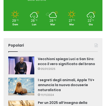
29
28
28
27
22
℃
℃
℃
℃
℃
Dom
Lun
Mar
Mer
Gio
Popolari
Vecchioni spiega Luci a San Siro:
ecco il vero significato del brano
05/01/2025
I segreti degli animali, Apple TV+
annuncia la nuova docuserie
naturalistica
11/11/2024
Per un 2025 all’insegna della