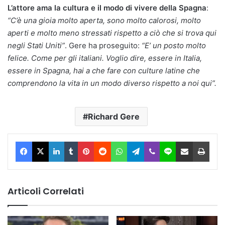
L’attore ama la cultura e il modo di vivere della Spagna
:
“C’è una gioia molto aperta, sono molto calorosi, molto
aperti e molto meno stressati rispetto a ciò che si trova qui
negli Stati Uniti”
. Gere ha proseguito:
“E’ un posto molto
felice. Come per gli italiani. Voglio dire, essere in Italia,
essere in Spagna, hai a che fare con culture latine che
comprendono la vita in un modo diverso rispetto a noi qui”.
Richard Gere
Facebook
X
LinkedIn
Tumblr
Pinterest
Reddit
WhatsApp
Telegram
Viber
Line
Condividi via Email
Stam
Articoli Correlati