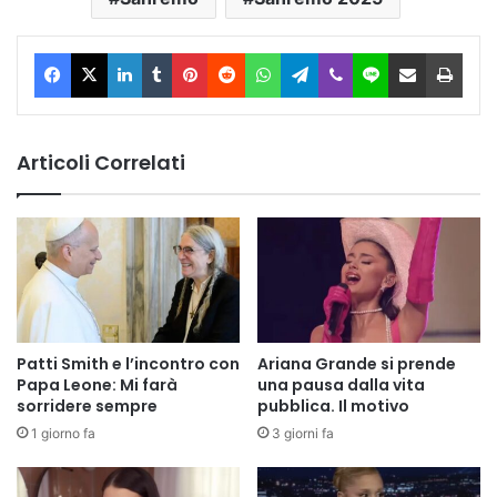
Facebook
X
LinkedIn
Tumblr
Pinterest
Reddit
WhatsApp
Telegram
Viber
Line
Condividi via Email
Stam
Articoli Correlati
Patti Smith e l’incontro con
Ariana Grande si prende
Papa Leone: Mi farà
una pausa dalla vita
sorridere sempre
pubblica. Il motivo
1 giorno fa
3 giorni fa