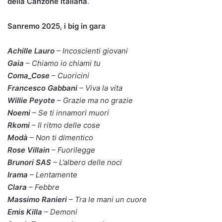
della Canzone italiana
.
Sanremo 2025, i big in gara
Achille Lauro
– Incoscienti giovani
Gaia
– Chiamo io chiami tu
Coma_Cose
– Cuoricini
Francesco Gabbani
– Viva la vita
Willie Peyote
– Grazie ma no grazie
Noemi
– Se ti innamori muori
Rkomi
– Il ritmo delle cose
Modà
– Non ti dimentico
Rose Villain
– Fuorilegge
Brunori SAS
– L’albero delle noci
Irama
– Lentamente
Clara
– Febbre
Massimo Ranieri
– Tra le mani un cuore
Emis Killa
– Demoni