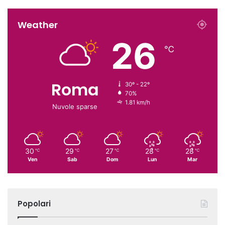
Weather
26
℃
Roma
30º - 22º
70%
1.81 km/h
Nuvole sparse
30
29
27
28
28
℃
℃
℃
℃
℃
Ven
Sab
Dom
Lun
Mar
Popolari