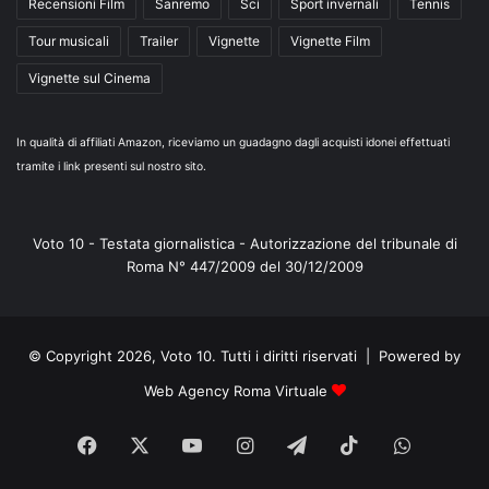
Recensioni Film
Sanremo
Sci
Sport invernali
Tennis
Tour musicali
Trailer
Vignette
Vignette Film
Vignette sul Cinema
In qualità di affiliati Amazon, riceviamo un guadagno dagli acquisti idonei effettuati
tramite i link presenti sul nostro sito.
Voto 10 - Testata giornalistica - Autorizzazione del tribunale di
Roma N° 447/2009 del 30/12/2009
© Copyright 2026, Voto 10. Tutti i diritti riservati | Powered by
Web Agency Roma Virtuale
Facebook
X
You
Instagram
Telegram
TikTok
WhatsA