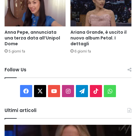
Anna Pepe, annunciata
Ariana Grande, è uscito il
una terza data all’Unipol
nuovo album Petal. I
Dome
dettagli
5 giorni fa
6 giorni fa
Follow Us
Facebook
X
You
Instagram
Telegram
TikTok
WhatsAp
Tube
Ultimi articoli