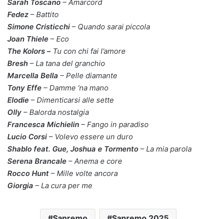
Sarah Toscano
– Amarcord
Fedez
– Battito
Simone Cristicchi
– Quando sarai piccola
Joan Thiele
– Eco
The Kolors –
Tu con chi fai l’amore
Bresh
– La tana del granchio
Marcella Bella
– Pelle diamante
Tony Effe
– Damme ‘na mano
Elodie
– Dimenticarsi alle sette
Olly
– Balorda nostalgia
Francesca Michielin
– Fango in paradiso
Lucio Corsi
– Volevo essere un duro
Shablo feat. Gue, Joshua e Tormento
– La mia parola
Serena Brancale
– Anema e core
Rocco Hunt
– Mille volte ancora
Giorgia
– La cura per me
Sanremo
Sanremo 2025