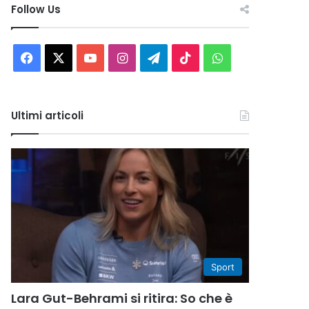
Follow Us
Facebook
X
You
Instagram
Telegram
TikTok
WhatsApp
Tube
Ultimi articoli
Sport
Lara Gut-Behrami si ritira: So che è