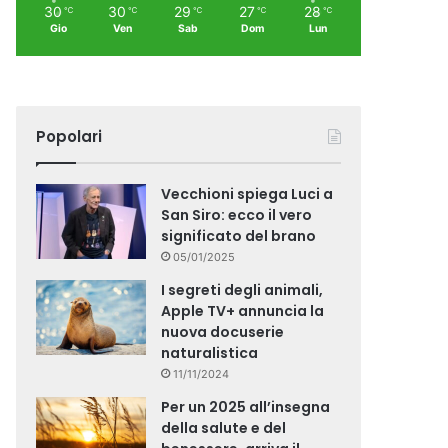
30
30
29
27
28
℃
℃
℃
℃
℃
Gio
Ven
Sab
Dom
Lun
Popolari
Vecchioni spiega Luci a
San Siro: ecco il vero
significato del brano
05/01/2025
I segreti degli animali,
Apple TV+ annuncia la
nuova docuserie
naturalistica
11/11/2024
Per un 2025 all’insegna
della salute e del