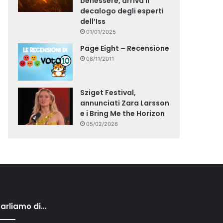
benessere, arriva il
decalogo degli esperti
dell’Iss
01/01/2025
Page Eight – Recensione
08/11/2011
Sziget Festival,
annunciati Zara Larsson
e i Bring Me the Horizon
05/02/2026
arliamo di…