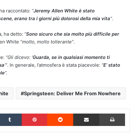
 ha raccontato:
“
Jeremy Allen White è stato
ene, erano tra i giorni più dolorosi della mia vita
“
.
a, ha detto:
“
Sono sicuro che sia molto più difficile per
len White
“molto, molto tollerante”
.
te:
“Gli dicevo: ‘
Guarda, se in qualsiasi momento ti
sa
‘”
. In generale, l’atmosfera è stata piacevole:
“
E’ stato
le
“.
hite
Springsteen: Deliver Me From Nowhere
inkedIn
Tumblr
Pinterest
Reddit
Condividi via Email
Stampa