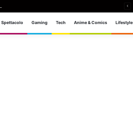
i si ritira: So che è arrivato il momento giusto
Spettacolo
Gaming
Tech
Anime & Comics
Lifestyle