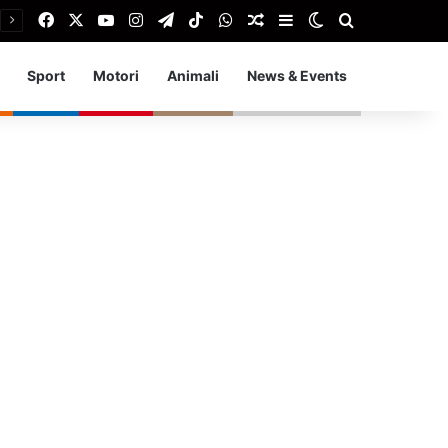
Facebook
X
You Tube
Instagram
Telegram
TikTok
WhatsApp
Articolo Random
Barra laterale
Cambia aspetto
Cerca
Sport
Motori
Animali
News & Events