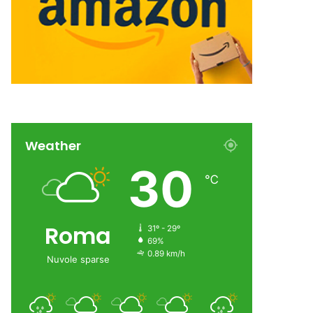
Weather
30
℃
Roma
31º - 29º
69%
0.89 km/h
Nuvole sparse