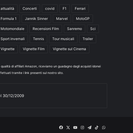
attualità
Concerti
covid
F1
Ferrari
Formula 1
Jannik Sinner
Marvel
MotoGP
Motomondiale
Recensioni Film
Sanremo
Sci
Sport invernali
Tennis
Tour musicali
Trailer
Vignette
Vignette Film
Vignette sul Cinema
n qualità di affiliati Amazon, riceviamo un guadagno dagli acquisti idonei
fettuati tramite i link presenti sul nostro sito.
el 30/12/2009
Facebook
X
You
Instagram
Telegram
TikTok
WhatsApp