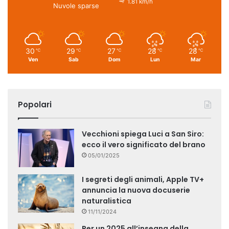
1.81 km/h
Nuvole sparse
30
29
27
28
28
℃
℃
℃
℃
℃
Ven
Sab
Dom
Lun
Mar
Popolari
Vecchioni spiega Luci a San Siro:
ecco il vero significato del brano
05/01/2025
I segreti degli animali, Apple TV+
annuncia la nuova docuserie
naturalistica
11/11/2024
Per un 2025 all’insegna della