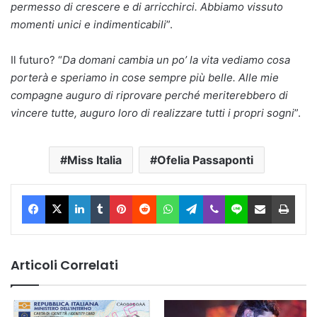
permesso di crescere e di arricchirci. Abbiamo vissuto
momenti unici e indimenticabili
”.
Il futuro? “
Da domani cambia un po’ la vita vediamo cosa
porterà e speriamo in cose sempre più belle. Alle mie
compagne auguro di riprovare perché meriterebbero di
vincere tutte, auguro loro di realizzare tutti i propri sogni
”.
Miss Italia
Ofelia Passaponti
Facebook
X
LinkedIn
Tumblr
Pinterest
Reddit
WhatsApp
Telegram
Viber
Line
Condividi via Email
Stam
Articoli Correlati