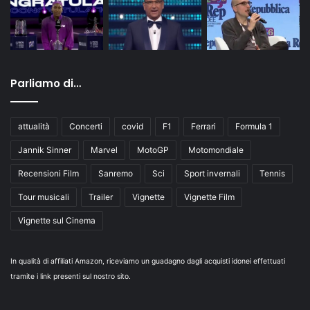
Parliamo di…
attualità
Concerti
covid
F1
Ferrari
Formula 1
Jannik Sinner
Marvel
MotoGP
Motomondiale
Recensioni Film
Sanremo
Sci
Sport invernali
Tennis
Tour musicali
Trailer
Vignette
Vignette Film
Vignette sul Cinema
In qualità di affiliati Amazon, riceviamo un guadagno dagli acquisti idonei effettuati
tramite i link presenti sul nostro sito.