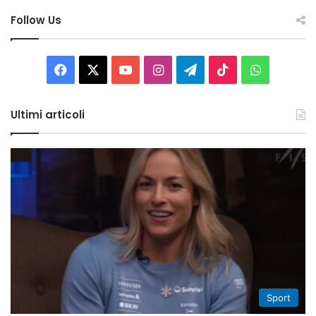
Follow Us
Facebook
X
You
Instagram
Telegram
TikTok
WhatsAp
Tube
Ultimi articoli
Sport