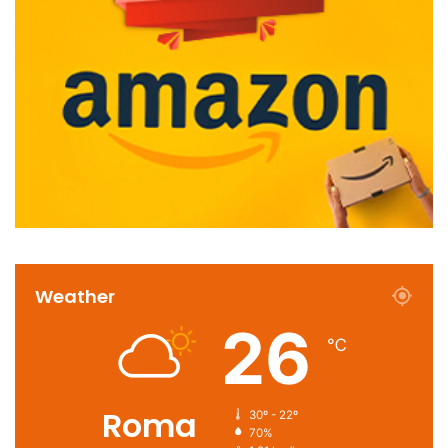
Weather
26
℃
Roma
30º - 22º
70%