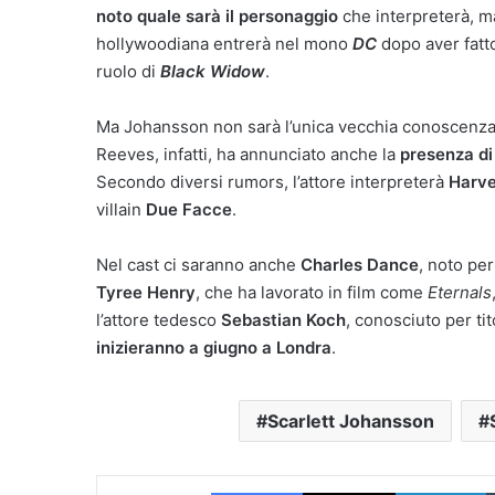
noto quale sarà il personaggio
che interpreterà, ma 
hollywoodiana entrerà nel mono
DC
dopo aver fatt
ruolo di
Black Widow
.
Ma Johansson non sarà l’unica vecchia conoscenza M
Reeves, infatti, ha annunciato anche la
presenza di
Secondo diversi rumors, l’attore interpreterà
Harve
villain
Due Facce
.
Nel cast ci saranno anche
Charles Dance
, noto per
Tyree Henry
, che ha lavorato in film come
Eternals
l’attore tedesco
Sebastian Koch
, conosciuto per ti
inizieranno a giugno a Londra
.
Scarlett Johansson
Facebook
X
L