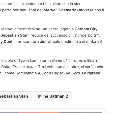
la notizia ha scatenato i fan, visto che la star
o parte per tanti anni del
Marvel Cinematic Universe
con il
arvel a trasferirsi nell’universo legato a
Gotham City
.
 Sebastian Stan
, reduce dal successo di
Thunderbolts*
.
y Dent
, il procuratore distrettuale destinato a diventare il
 il ruolo di Tywin Lannister in
Game of Thrones
e
Brian
,
Bullet Train
e
Joker
. Tra i volti nuovi, inoltre, ci sarà anche
toli come
Homeland
e
A Good Day to Die Hard
.
Le riprese
Sebastian Stan
The Batman 2
inkedIn
Tumblr
Pinterest
Reddit
Condividi via Email
Stampa