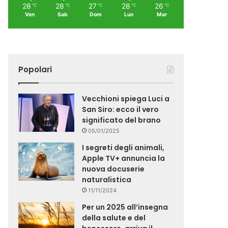
28
28
27
28
26
℃
℃
℃
℃
℃
Ven
Sab
Dom
Lun
Mar
Popolari
Vecchioni spiega Luci a
San Siro: ecco il vero
significato del brano
05/01/2025
I segreti degli animali,
Apple TV+ annuncia la
nuova docuserie
naturalistica
11/11/2024
Per un 2025 all’insegna
della salute e del