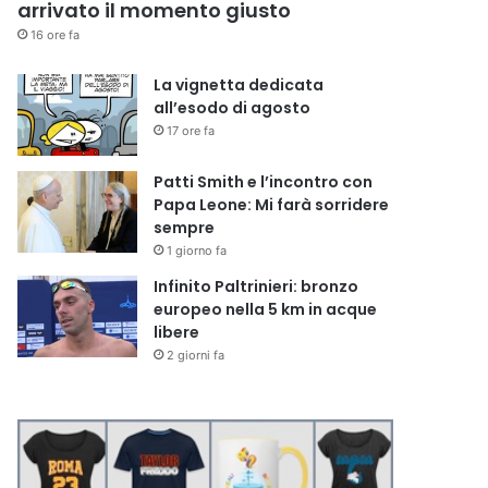
arrivato il momento giusto
16 ore fa
La vignetta dedicata
all’esodo di agosto
17 ore fa
Patti Smith e l’incontro con
Papa Leone: Mi farà sorridere
sempre
1 giorno fa
Infinito Paltrinieri: bronzo
europeo nella 5 km in acque
libere
2 giorni fa