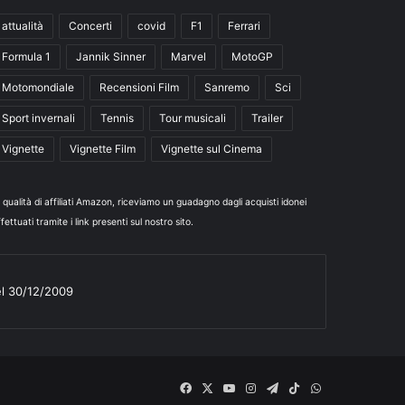
attualità
Concerti
covid
F1
Ferrari
Formula 1
Jannik Sinner
Marvel
MotoGP
Motomondiale
Recensioni Film
Sanremo
Sci
Sport invernali
Tennis
Tour musicali
Trailer
Vignette
Vignette Film
Vignette sul Cinema
n qualità di affiliati Amazon, riceviamo un guadagno dagli acquisti idonei
fettuati tramite i link presenti sul nostro sito.
el 30/12/2009
Facebook
X
You
Instagram
Telegram
TikTok
WhatsApp