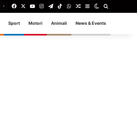
Facebook
X
You Tube
Instagram
Telegram
TikTok
WhatsApp
Articolo Random
Barra laterale
Cambia aspetto
Cerca
Sport
Motori
Animali
News & Events