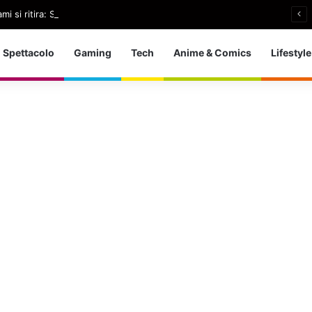
i si ritira: So che è arrivato il momento giusto
Spettacolo
Gaming
Tech
Anime & Comics
Lifestyle