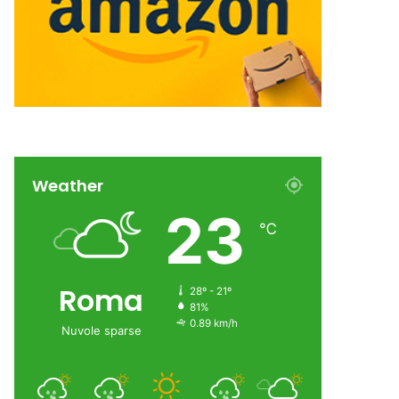
Weather
23
℃
Roma
28º - 21º
81%
0.89 km/h
Nuvole sparse