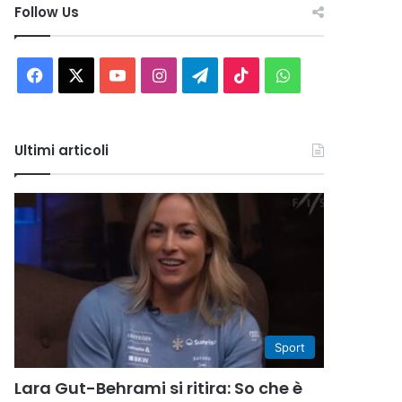
Follow Us
Facebook
X
You
Instagram
Telegram
TikTok
WhatsApp
Tube
Ultimi articoli
Sport
Lara Gut-Behrami si ritira: So che è