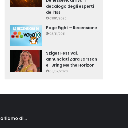
benessere, arriva il
decalogo degli esperti
dell’Iss
01/01/2025
Page Eight – Recensione
08/11/2011
Sziget Festival,
annunciati Zara Larsson
e i Bring Me the Horizon
05/02/2026
arliamo di…