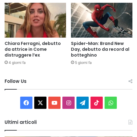
Chiara Ferragni, debutto
Spider-Man: Brand New
da attrice in Come
Day, debutto da record al
distruggere l’ex
botteghino
4 giorni fa
5 giorni fa
Follow Us
Facebook
X
You
Instagram
Telegram
TikTok
WhatsAp
Tube
Ultimi articoli