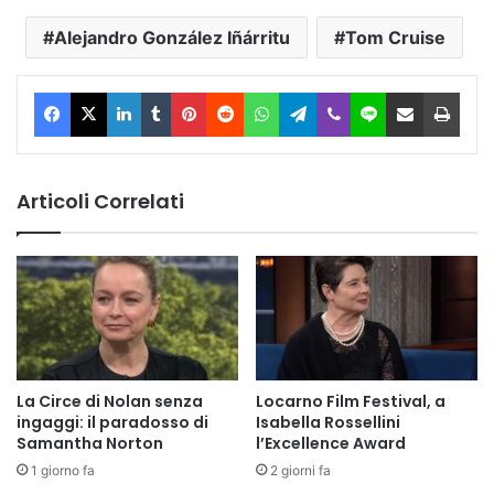
Alejandro González Iñárritu
Tom Cruise
Facebook
X
LinkedIn
Tumblr
Pinterest
Reddit
WhatsApp
Telegram
Viber
Line
Condividi via Email
Stam
Articoli Correlati
La Circe di Nolan senza
Locarno Film Festival, a
ingaggi: il paradosso di
Isabella Rossellini
Samantha Norton
l’Excellence Award
1 giorno fa
2 giorni fa