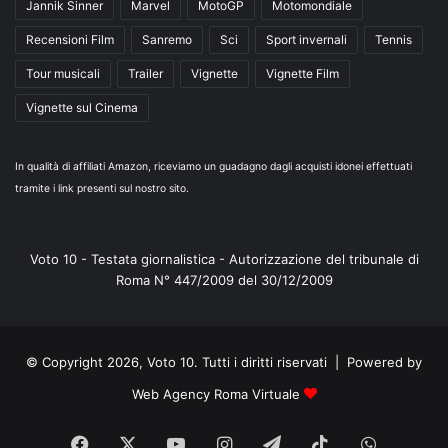
Jannik Sinner
Marvel
MotoGP
Motomondiale
Recensioni Film
Sanremo
Sci
Sport invernali
Tennis
Tour musicali
Trailer
Vignette
Vignette Film
Vignette sul Cinema
In qualità di affiliati Amazon, riceviamo un guadagno dagli acquisti idonei effettuati
tramite i link presenti sul nostro sito.
Voto 10 - Testata giornalistica - Autorizzazione del tribunale di
Roma N° 447/2009 del 30/12/2009
© Copyright 2026, Voto 10. Tutti i diritti riservati | Powered by
Web Agency Roma Virtuale
Facebook
X
You
Instagram
Telegram
TikTok
WhatsA