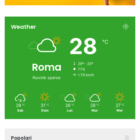
Weather
28
℃
Roma
29º - 25º
77%
1.79 km/h
Nuvole sparse
29
31
26
28
27
℃
℃
℃
℃
℃
Sab
Dom
Lun
Mar
Mer
Popolari