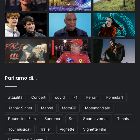
Parliamo di…
attualità
Concerti
covid
F1
Ferrari
Formula 1
Jannik Sinner
Marvel
MotoGP
Motomondiale
Recensioni Film
Sanremo
Sci
Sport invernali
Tennis
Tour musicali
Trailer
Vignette
Vignette Film
Vignette sul Cinema