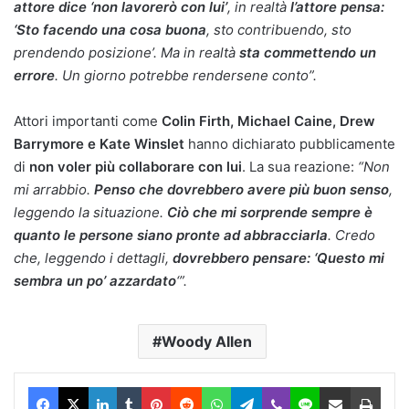
attore dice ‘non lavorerò con lui’
, in realtà
l’attore pensa:
‘Sto facendo una cosa buona
, sto contribuendo, sto
prendendo posizione’. Ma in realtà
sta commettendo un
errore
. Un giorno potrebbe rendersene conto”.
Attori importanti come
Colin Firth, Michael Caine, Drew
Barrymore e Kate Winslet
hanno dichiarato pubblicamente
di
non voler più collaborare con lui
. La sua reazione:
“Non
mi arrabbio.
Penso che dovrebbero avere più buon senso
,
leggendo la situazione.
Ciò che mi sorprende sempre è
quanto le persone siano pronte ad abbracciarla
. Credo
che, leggendo i dettagli,
dovrebbero pensare: ‘Questo mi
sembra un po’ azzardato
‘”.
Woody Allen
Facebook
X
LinkedIn
Tumblr
Pinterest
Reddit
WhatsApp
Telegram
Viber
Line
Condividi via Email
Stam