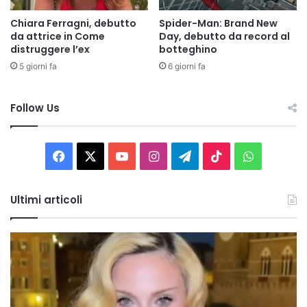
Chiara Ferragni, debutto
Spider-Man: Brand New
da attrice in Come
Day, debutto da record al
distruggere l’ex
botteghino
5 giorni fa
6 giorni fa
Follow Us
Facebook
X
You
Instagram
Telegram
TikTok
WhatsAp
Tube
Ultimi articoli