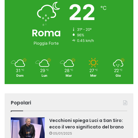
22
℃
Roma
31º - 20º
96%
0.45 km/h
Pioggia Forte
31
29
28
27
22
℃
℃
℃
℃
℃
Dom
Lun
Mar
Mer
Gio
Popolari
Vecchioni spiega Luci a San Siro:
ecco il vero significato del brano
05/01/2025