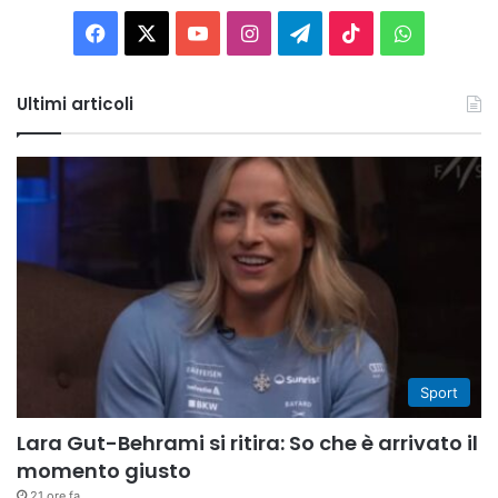
Facebook
X
You
Instagram
Telegram
TikTok
WhatsAp
Tube
Ultimi articoli
Sport
Lara Gut-Behrami si ritira: So che è arrivato il
momento giusto
21 ore fa