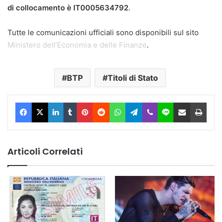
di collocamento è IT0005634792
.
Tutte le comunicazioni ufficiali sono disponibili sul sito
Ministero dell’Economia e delle Finanze
.
BTP
Titoli di Stato
Facebook
X
LinkedIn
Tumblr
Pinterest
Reddit
WhatsApp
Telegram
Viber
Line
Condividi via Email
Stam
Articoli Correlati