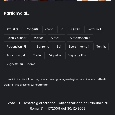
Parliamo di…
attualità
Concerti
covid
F1
Ferrari
Formula 1
Jannik Sinner
Marvel
MotoGP
Motomondiale
Recensioni Film
Sanremo
Sci
Sport invernali
Tennis
Tour musicali
Trailer
Vignette
Vignette Film
Vignette sul Cinema
In qualità di affiliati Amazon, riceviamo un guadagno dagli acquisti idonei effettuati
tramite i link presenti sul nostro sito.
Voto 10 - Testata giornalistica - Autorizzazione del tribunale di
Roma N° 447/2009 del 30/12/2009