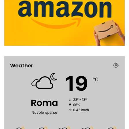
Weather
19
℃
Roma
28º - 18º
96%
0.45 km/h
Nuvole sparse