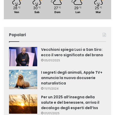
28
30
27
29
25
℃
℃
℃
℃
℃
Ven
Sab
Dom
Lun
Mar
Popolari
Vecchioni spiega Luci a San Siro:
ecco il vero significato del brano
05/01/2025
I segreti degli animali, Apple TV+
annuncia la nuova docuserie
naturalistica
11/11/2024
Per un 2025 all’insegna della
salute e del benessere, arriva il
decalogo degli esperti dell’Iss
01/01/2025