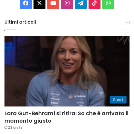
Facebook
X
You
Instagram
Telegram
TikTok
WhatsAp
Tube
Ultimi articoli
Sport
Lara Gut-Behrami si ritira: So che è arrivato il
momento giusto
23 ore fa