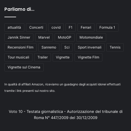
Parliamo di…
attualità
Concerti
covid
F1
Ferrari
Formula 1
Jannik Sinner
Marvel
MotoGP
Motomondiale
Recensioni Film
Sanremo
Sci
Sport invernali
Tennis
Tour musicali
Trailer
Vignette
Vignette Film
Vignette sul Cinema
In qualità di affiliati Amazon, riceviamo un guadagno dagli acquisti idonei effettuati
tramite i link presenti sul nostro sito.
Voto 10 - Testata giornalistica - Autorizzazione del tribunale di
Roma N° 447/2009 del 30/12/2009