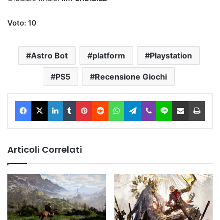
Voto: 10
Astro Bot
platform
Playstation
PS5
Recensione Giochi
Facebook
X
LinkedIn
Tumblr
Pinterest
Reddit
WhatsApp
Telegram
Viber
Line
Condividi via Email
Stam
Articoli Correlati