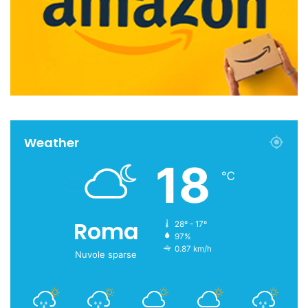
Weather
18
℃
Roma
28º - 17º
97%
0.87 km/h
Nuvole sparse