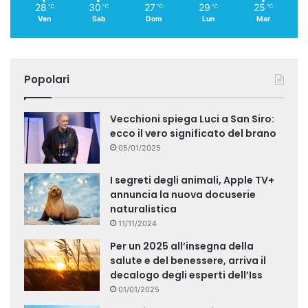
28
30
27
29
25
℃
℃
℃
℃
℃
Ven
Sab
Dom
Lun
Mar
Popolari
Vecchioni spiega Luci a San Siro:
ecco il vero significato del brano
05/01/2025
I segreti degli animali, Apple TV+
annuncia la nuova docuserie
naturalistica
11/11/2024
Per un 2025 all’insegna della
salute e del benessere, arriva il
decalogo degli esperti dell’Iss
01/01/2025