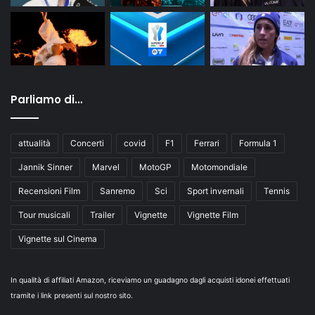
Parliamo di…
attualità
Concerti
covid
F1
Ferrari
Formula 1
Jannik Sinner
Marvel
MotoGP
Motomondiale
Recensioni Film
Sanremo
Sci
Sport invernali
Tennis
Tour musicali
Trailer
Vignette
Vignette Film
Vignette sul Cinema
In qualità di affiliati Amazon, riceviamo un guadagno dagli acquisti idonei effettuati
tramite i link presenti sul nostro sito.