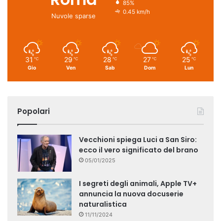
85%
0.45 km/h
Nuvole sparse
31
29
28
27
25
℃
℃
℃
℃
℃
Gio
Ven
Sab
Dom
Lun
Popolari
Vecchioni spiega Luci a San Siro:
ecco il vero significato del brano
05/01/2025
I segreti degli animali, Apple TV+
annuncia la nuova docuserie
naturalistica
11/11/2024