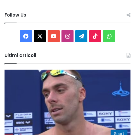
Follow Us
Facebook
X
You
Instagram
Telegram
TikTok
WhatsAp
Tube
Ultimi articoli
Sport