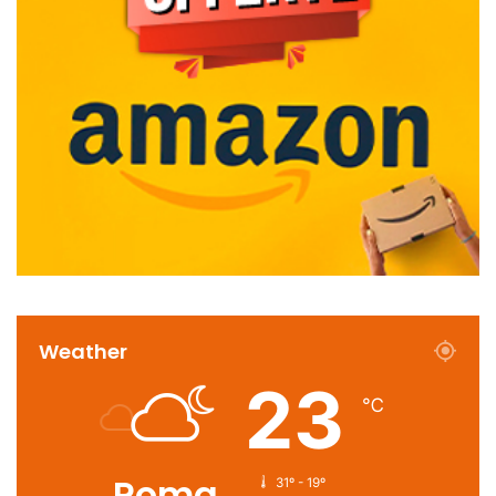
Weather
23
℃
Roma
31º - 19º