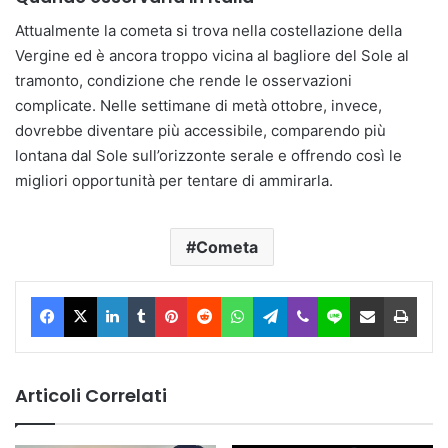
Attualmente la cometa si trova nella costellazione della
Vergine ed è ancora troppo vicina al bagliore del Sole al
tramonto, condizione che rende le osservazioni
complicate. Nelle settimane di metà ottobre, invece,
dovrebbe diventare più accessibile, comparendo più
lontana dal Sole sull’orizzonte serale e offrendo così le
migliori opportunità per tentare di ammirarla.
Cometa
Facebook
X
LinkedIn
Tumblr
Pinterest
Reddit
WhatsApp
Telegram
Viber
Line
Condividi via Email
Stam
Articoli Correlati