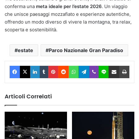
conferma una
meta ideale per l’estate 2026
. Un viaggio
che unisce paesaggi mozzafiato e esperienze autentiche,
offrendo un modo diverso di vivere la montagna, tra relax,
scoperta e sostenibilità.
estate
Parco Nazionale Gran Paradiso
Facebook
X
LinkedIn
Tumblr
Pinterest
Reddit
WhatsApp
Telegram
Viber
Line
Condividi via Email
Stam
Articoli Correlati