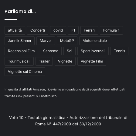
Parliamo di…
attualità
Concerti
covid
F1
Ferrari
Formula 1
Jannik Sinner
Marvel
MotoGP
Motomondiale
Recensioni Film
Sanremo
Sci
Sport invernali
Tennis
Tour musicali
Trailer
Vignette
Vignette Film
Vignette sul Cinema
In qualità di affiliati Amazon, riceviamo un guadagno dagli acquisti idonei effettuati
tramite i link presenti sul nostro sito.
Voto 10 - Testata giornalistica - Autorizzazione del tribunale di
Roma N° 447/2009 del 30/12/2009