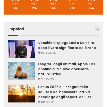
31
29
28
27
25
℃
℃
℃
℃
℃
Gio
Ven
Sab
Dom
Lun
Popolari
Vecchioni spiega Luci a San Siro:
ecco il vero significato del brano
05/01/2025
I segreti degli animali, Apple TV+
annuncia la nuova docuserie
naturalistica
11/11/2024
Per un 2025 all’insegna della
salute e del benessere, arriva il
decalogo degli esperti dell’Iss
01/01/2025