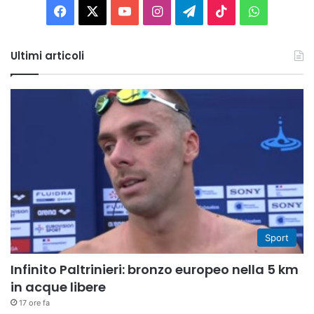
Facebook
X
You
Instagram
Telegram
TikTok
WhatsAp
Tube
Ultimi articoli
Sport
Infinito Paltrinieri: bronzo europeo nella 5 km
in acque libere
17 ore fa