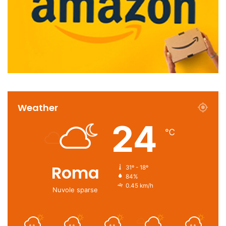
Weather
24
℃
Roma
31º - 18º
84%
0.45 km/h
Nuvole sparse