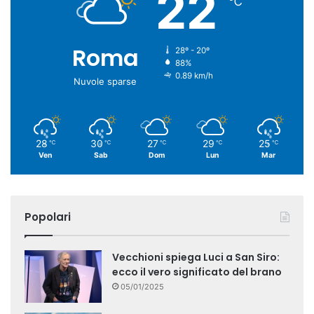
22
℃
Roma
28º - 20º
88%
0.89 km/h
Nuvole sparse
28
30
27
29
25
℃
℃
℃
℃
℃
Ven
Sab
Dom
Lun
Mar
Popolari
Vecchioni spiega Luci a San Siro:
ecco il vero significato del brano
05/01/2025