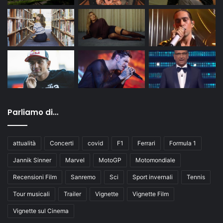
Parliamo di…
attualità
Concerti
covid
F1
Ferrari
Formula 1
Jannik Sinner
Marvel
MotoGP
Motomondiale
Recensioni Film
Sanremo
Sci
Sport invernali
Tennis
Tour musicali
Trailer
Vignette
Vignette Film
Vignette sul Cinema