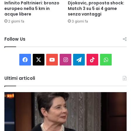
Infinito Paltrinieri: bronzo
Djokovic, proposta shock:
europeo nella 5 km in
Match 3 su 5 ai 4 game
acque libere
senza vantaggi
2 giorni fa
3 giorni fa
Follow Us
Facebook
X
You
Instagram
Telegram
TikTok
WhatsAp
Tube
Ultimi articoli