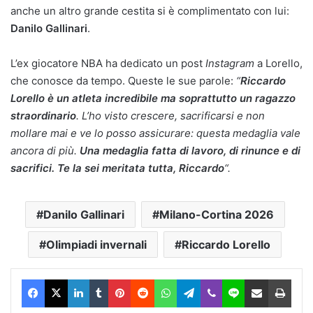
anche un altro grande cestita si è complimentato con lui:
Danilo Gallinari
.
L’ex giocatore NBA ha dedicato un post
Instagram
a Lorello,
che conosce da tempo. Queste le sue parole:
“
Riccardo
Lorello è un atleta incredibile ma soprattutto un ragazzo
straordinario
. L’ho visto crescere, sacrificarsi e non
mollare mai e ve lo posso assicurare: questa medaglia vale
ancora di più.
Una medaglia fatta di lavoro, di rinunce e di
sacrifici. Te la sei meritata tutta, Riccardo
“.
Danilo Gallinari
Milano-Cortina 2026
Olimpiadi invernali
Riccardo Lorello
Facebook
X
LinkedIn
Tumblr
Pinterest
Reddit
WhatsApp
Telegram
Viber
Line
Condividi via Email
Stam