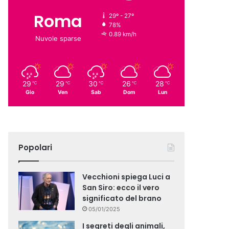
Roma
29º - 27º
78%
0.89 km/h
Nuvole sparse
29
29
30
26
28
℃
℃
℃
℃
℃
Gio
Ven
Sab
Dom
Lun
Popolari
Vecchioni spiega Luci a
San Siro: ecco il vero
significato del brano
05/01/2025
I segreti degli animali,