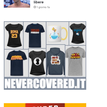
libere
1 giorno fa