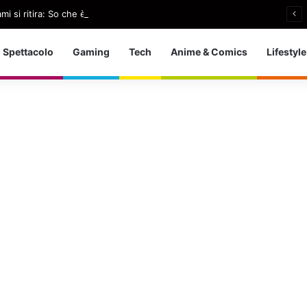
i si ritira: So che è arrivato il momento giusto
Spettacolo
Gaming
Tech
Anime & Comics
Lifestyle