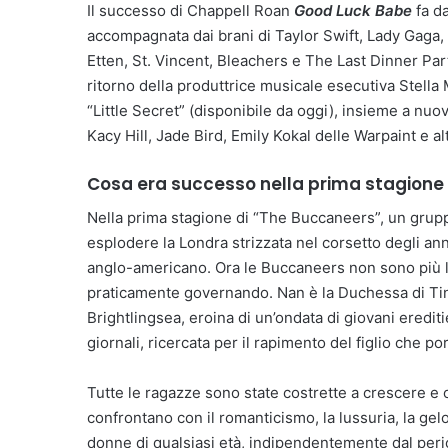
Il successo di Chappell Roan
Good Luck Babe
fa da
accompagnata dai brani di Taylor Swift, Lady Gaga,
Etten, St. Vincent, Bleachers e The Last Dinner Par
ritorno della produttrice musicale esecutiva Stell
“Little Secret” (disponibile da oggi), insieme a nu
Kacy Hill, Jade Bird, Emily Kokal delle Warpaint e al
Cosa era successo nella prima stagione
Nella prima stagione di “The Buccaneers”, un grup
esplodere la Londra strizzata nel corsetto degli ann
anglo-americano. Ora le Buccaneers non sono più l’i
praticamente governando. Nan è la Duchessa di Tint
Brightlingsea, eroina di un’ondata di giovani eredit
giornali, ricercata per il rapimento del figlio che p
Tutte le ragazze sono state costrette a crescere e 
confrontano con il romanticismo, la lussuria, la gel
donne di qualsiasi età, indipendentemente dal peri