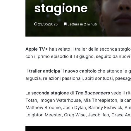
stagione
23/05/2025
Lettura in 2 minuti
Apple TV+
ha svelato il trailer della seconda stagi
con il primo episodio il 18 giugno, seguito da nuovi 
Il
trailer anticipa il nuovo capitolo
che attende le g
arguzia, relazioni passionali, abiti sontuosi, paesa
La
seconda stagione
di
The Buccaneers
vede il ri
Totah, Imogen Waterhouse, Mia Threapleton, la ca
Matthew Broome, Josh Dylan, Barney Fishwick, Ameli
Leighton Meester, Greg Wise, Jacob Ifan, Grace A