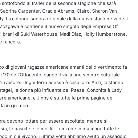
 sottofondo al trailer della seconda stagione che sarà
 Sabrina Carpenter, Gracie Abrams, Clairo, Sharon Van
ty. La colonna sonora originale della nuova stagione vede il
a Mozgawa e contiene il nuovo singolo degli Empress Of
ovi brani di Suki Waterhouse, Madi Diaz, Holly Humberstone,
tri ancora.
po di giovani ragazze americane amanti del divertimento fa
i ’70 dell’Ottocento, dando il via a uno scontro culturale
nvasore: l’Inghilterra adesso è casa loro. Anzi, la stanno
agel, la donna più influente del Paese. Conchita è Lady
iere americane, e Jinny è su tutte le prime pagine dei
orta in grembo.
ora devono lottare per essere ascoltate, mentre si
osia, le nascite e le morti… temi che consumano tutte le
odo in cui vivono. L’ultima volta abbiamo avuto un assaggio