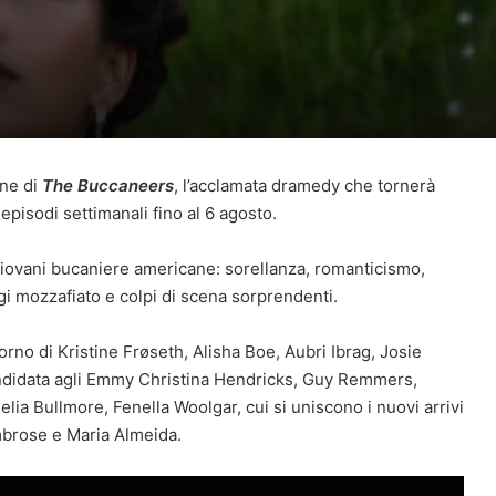
one di
The Buccaneers
, l’acclamata dramedy che tornerà
episodi settimanali fino al 6 agosto.
iovani bucaniere americane: sorellanza, romanticismo,
ggi mozzafiato e colpi di scena sorprendenti.
torno di Kristine Frøseth, Alisha Boe, Aubri Ibrag, Josie
ndidata agli Emmy Christina Hendricks, Guy Remmers,
a Bullmore, Fenella Woolgar, cui si uniscono i nuovi arrivi
mbrose e Maria Almeida.