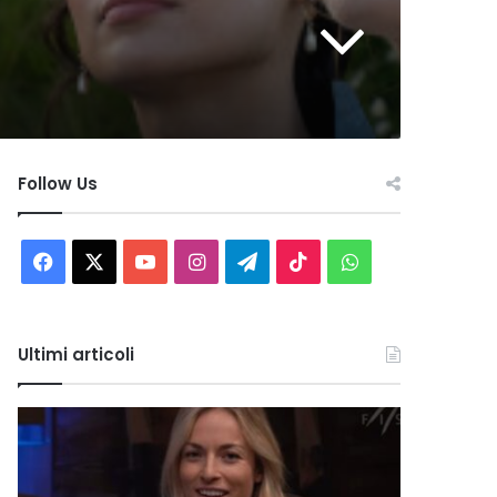
Follow Us
Facebook
X
You
Instagram
Telegram
TikTok
WhatsApp
Tube
Ultimi articoli