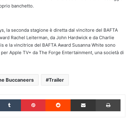
roprio banchetto.
ys, la seconda stagione è diretta dal vincitore del BAFTA
Award Rachel Leiterman, da John Hardwick e da Charlie
lis e la vincitrice del BAFTA Award Susanna White sono
a per Apple TV+ da The Forge Entertainment, una società di
he Buccaneers
Trailer
inkedIn
Tumblr
Pinterest
Reddit
Condividi via Email
Stampa