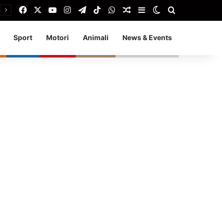
Facebook
X
You Tube
Instagram
Telegram
TikTok
WhatsApp
Articolo Random
Barra laterale
Cambia aspetto
Cerca
Sport
Motori
Animali
News & Events