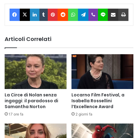
Facebook
X
LinkedIn
Tumblr
Pinterest
Reddit
WhatsApp
Telegram
Viber
Line
Condividi via Email
Stam
Articoli Correlati
La Circe di Nolan senza
Locarno Film Festival, a
ingaggi: il paradosso di
Isabella Rossellini
Samantha Norton
l’Excellence Award
17 ore fa
2 giorni fa