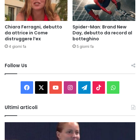
Chiara Ferragni, debutto
Spider-Man: Brand New
da attrice in Come
Day, debutto da record al
distruggere l’ex
botteghino
4 giorni fa
5 giorni fa
Follow Us
Facebook
X
You
Instagram
Telegram
TikTok
WhatsAp
Tube
Ultimi articoli