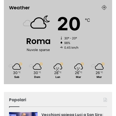
Weather
20
℃
Roma
30º - 20º
98%
0.45 km/h
Nuvole sparse
30
30
28
26
26
℃
℃
℃
℃
℃
Sab
Dom
Lun
Mar
Mer
Popolari
Vecchioni spiega Luci a San Siro: