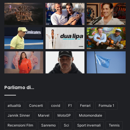
Parliamo di…
attualità
Concerti
covid
F1
Ferrari
Formula 1
Jannik Sinner
Marvel
MotoGP
Motomondiale
Recensioni Film
Sanremo
Sci
Sport invernali
Tennis