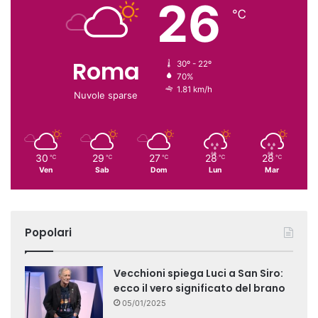
26
℃
Roma
30º - 22º
70%
1.81 km/h
Nuvole sparse
30
29
27
28
28
℃
℃
℃
℃
℃
Ven
Sab
Dom
Lun
Mar
Popolari
Vecchioni spiega Luci a San Siro:
ecco il vero significato del brano
05/01/2025