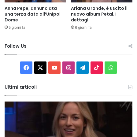
Anna Pepe, annunciata
Ariana Grande, è uscito il
una terza data all’Unipol
nuovo album Petal. I
Dome
dettagli
5 giorni fa
6 giorni fa
Follow Us
Facebook
X
You
Instagram
Telegram
TikTok
WhatsAp
Tube
Ultimi articoli