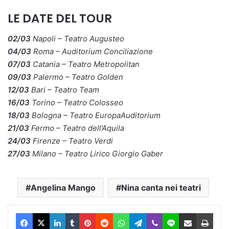
LE DATE DEL TOUR
02/03
Napoli – Teatro Augusteo
04/03
Roma – Auditorium Conciliazione
07/03
Catania – Teatro Metropolitan
09/03
Palermo – Teatro Golden
12/03
Bari – Teatro Team
16/03
Torino – Teatro Colosseo
18/03
Bologna – Teatro EuropaAuditorium
21/03
Fermo – Teatro dell’Aquila
24/03
Firenze – Teatro Verdi
27/03
Milano – Teatro Lirico Giorgio Gaber
Angelina Mango
Nina canta nei teatri
Facebook
X
LinkedIn
Tumblr
Pinterest
Reddit
WhatsApp
Telegram
Viber
Line
Condividi via Email
Stam