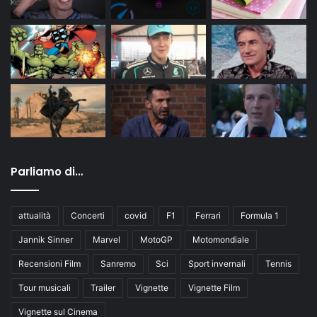
Parliamo di…
attualità
Concerti
covid
F1
Ferrari
Formula 1
Jannik Sinner
Marvel
MotoGP
Motomondiale
Recensioni Film
Sanremo
Sci
Sport invernali
Tennis
Tour musicali
Trailer
Vignette
Vignette Film
Vignette sul Cinema