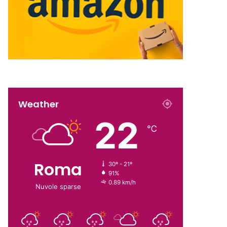
Weather
22
℃
Roma
30º - 21º
91%
0.89 km/h
Nuvole sparse