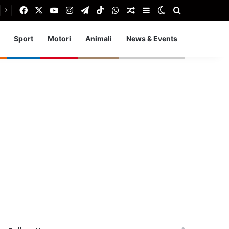
Facebook
X
You Tube
Instagram
Telegram
TikTok
WhatsApp
Articolo Random
Barra laterale
Cambia aspetto
Cerca
Sport
Motori
Animali
News & Events