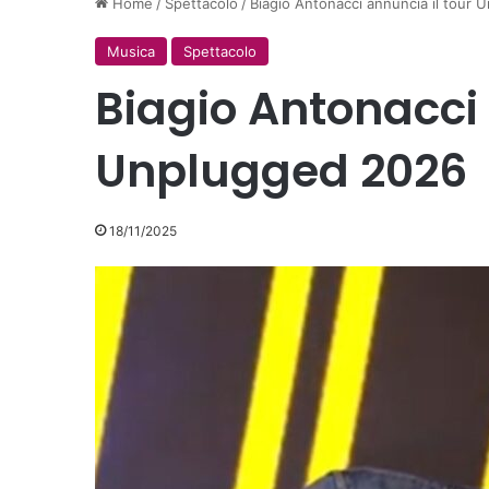
Home
/
Spettacolo
/
Biagio Antonacci annuncia il tour
Musica
Spettacolo
Biagio Antonacci 
Unplugged 2026
18/11/2025