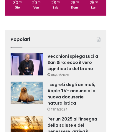
30
29
28
26
25
℃
℃
℃
℃
℃
Gio
Ven
Sab
Dom
Lun
Popolari
Vecchioni spiega Luci a
San Siro: ecco il vero
significato del brano
05/01/2025
I segreti degli animali,
Apple TV+ annuncia la
nuova docuserie
naturalistica
11/11/2024
Per un 2025 all’insegna
della salute e del
benessere, arriva il