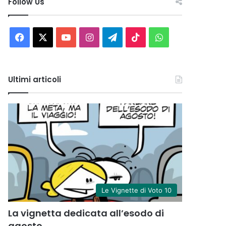
Follow Us
Facebook
X
You
Instagram
Telegram
TikTok
WhatsApp
Tube
Ultimi articoli
Le Vignette di Voto 10
La vignetta dedicata all’esodo di
agosto