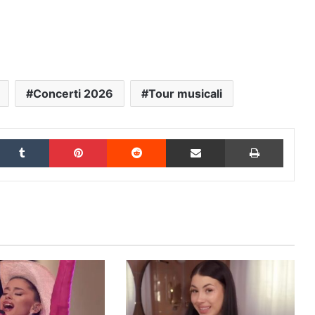
Concerti 2026
Tour musicali
inkedIn
Tumblr
Pinterest
Reddit
Condividi via Email
Stampa