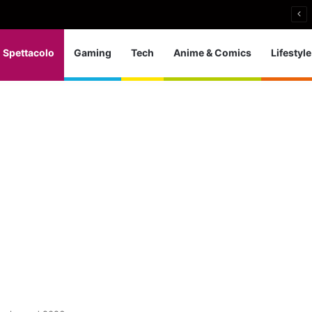
icata all’esodo di agosto
Spettacolo
Gaming
Tech
Anime & Comics
Lifestyle