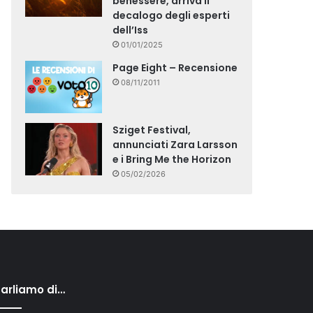
benessere, arriva il
decalogo degli esperti
dell’Iss
01/01/2025
Page Eight – Recensione
08/11/2011
Sziget Festival,
annunciati Zara Larsson
e i Bring Me the Horizon
05/02/2026
arliamo di…