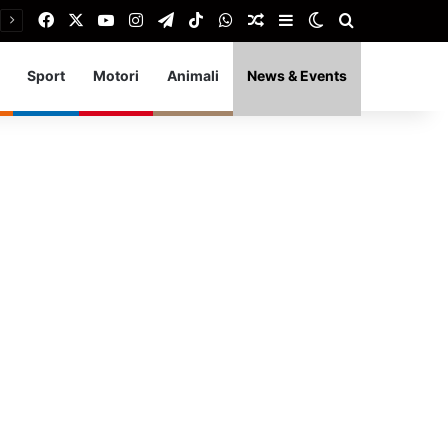
Facebook
X
You Tube
Instagram
Telegram
TikTok
WhatsApp
Articolo Random
Barra laterale
Cambia aspetto
Cerca
Sport
Motori
Animali
News & Events