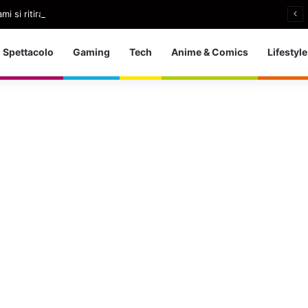
i si ritira: So che è arrivato il momento giusto
Spettacolo
Gaming
Tech
Anime & Comics
Lifestyle