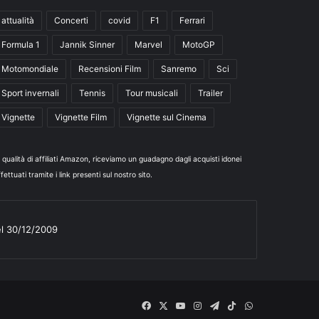
attualità
Concerti
covid
F1
Ferrari
Formula 1
Jannik Sinner
Marvel
MotoGP
Motomondiale
Recensioni Film
Sanremo
Sci
Sport invernali
Tennis
Tour musicali
Trailer
Vignette
Vignette Film
Vignette sul Cinema
n qualità di affiliati Amazon, riceviamo un guadagno dagli acquisti idonei
fettuati tramite i link presenti sul nostro sito.
el 30/12/2009
Facebook
X
You
Instagram
Telegram
TikTok
WhatsApp