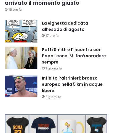
arrivato il momento giusto
16 ore fa
La vignetta dedicata
all’esodo di agosto
17 ore fa
Patti Smith e l’incontro con
Papa Leone: Mi farà sorridere
sempre
1 giorno fa
Infinito Paltrinieri: bronzo
europeo nella 5 km in acque
libere
2 giorni fa