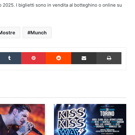
2025. I biglietti sono in vendita al botteghino o online su
Mostre
Munch
inkedIn
Tumblr
Pinterest
Reddit
Condividi via Email
Stampa