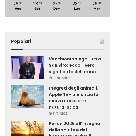
28
28
27
28
26
℃
℃
℃
℃
℃
Ven
Sab
Dom
Lun
Mar
Popolari
Vecchioni spiega Luci a
San Siro: ecco il vero
significato del brano
05/01/2025
I segreti degli animali,
Apple TV+ annuncia la
nuova docuserie
naturalistica
11/11/2024
Per un 2025 all’insegna
della salute e del