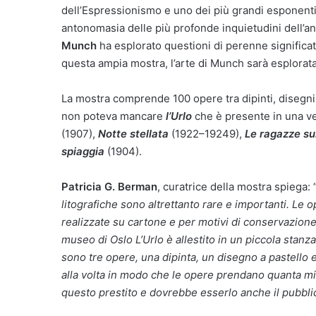
dell’Espressionismo e uno dei più grandi esponenti 
antonomasia delle più profonde inquietudini dell’an
Munch
ha esplorato questioni di perenne significato
questa ampia mostra, l’arte di Munch sarà esplorata
La mostra comprende 100 opere tra dipinti, disegn
non poteva mancare
l’Urlo
che è presente in una ve
(1907),
Notte stellata
(1922–19249),
Le ragazze su
spiaggia
(1904).
Patricia G. Berman
, curatrice della mostra spiega: 
litografiche sono altrettanto rare e importanti. Le o
realizzate su cartone e per motivi di conservazio
museo di Oslo L’Urlo è allestito in un piccola stanza
sono tre opere, una dipinta, un disegno a pastello e
alla volta in modo che le opere prendano quanta m
questo prestito e dovrebbe esserlo anche il pubblic