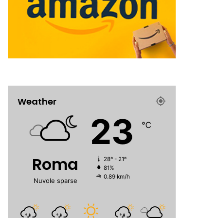
Weather
23
℃
Roma
28º - 21º
81%
0.89 km/h
Nuvole sparse