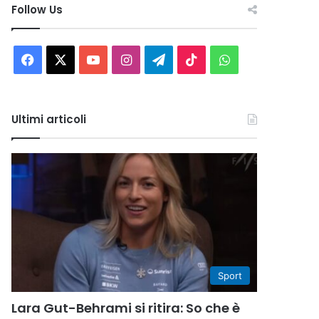
Follow Us
Facebook
X
You
Instagram
Telegram
TikTok
WhatsApp
Tube
Ultimi articoli
Sport
Lara Gut-Behrami si ritira: So che è