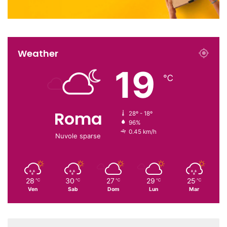
Weather
19
℃
Roma
28º - 18º
96%
0.45 km/h
Nuvole sparse
28
30
27
29
25
℃
℃
℃
℃
℃
Ven
Sab
Dom
Lun
Mar