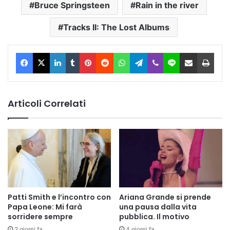
Bruce Springsteen
Rain in the river
Tracks II: The Lost Albums
Facebook
X
LinkedIn
Tumblr
Pinterest
Reddit
WhatsApp
Telegram
Viber
Line
Condividi via Email
Stam
Articoli Correlati
Patti Smith e l’incontro con
Ariana Grande si prende
Papa Leone: Mi farà
una pausa dalla vita
sorridere sempre
pubblica. Il motivo
2 giorni fa
4 giorni fa