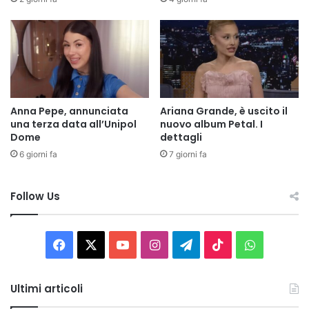
Anna Pepe, annunciata
Ariana Grande, è uscito il
una terza data all’Unipol
nuovo album Petal. I
Dome
dettagli
6 giorni fa
7 giorni fa
Follow Us
Facebook
X
You
Instagram
Telegram
TikTok
WhatsAp
Tube
Ultimi articoli