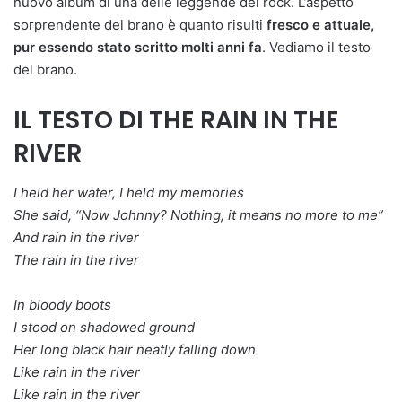
nuovo album di una delle leggende del rock. L’aspetto
sorprendente del brano è quanto risulti
fresco e attuale,
pur essendo stato scritto molti anni fa
. Vediamo il testo
del brano.
IL TESTO DI THE RAIN IN THE
RIVER
I held her water, I held my memories
She said, “Now Johnny? Nothing, it means no more to me”
And rain in the river
The rain in the river
In bloody boots
I stood on shadowed ground
Her long black hair neatly falling down
Like rain in the river
Like rain in the river