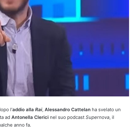
opo l’
addio alla
Rai
,
Alessandro Cattelan
ha svelato un
sta ad
Antonella Clerici
nel suo podcast
Supernova
, il
ualche anno fa.