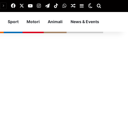
Facebook
X
You Tube
Instagram
Telegram
TikTok
WhatsApp
Articolo Random
Barra laterale
Cambia aspetto
Cerca
Sport
Motori
Animali
News & Events