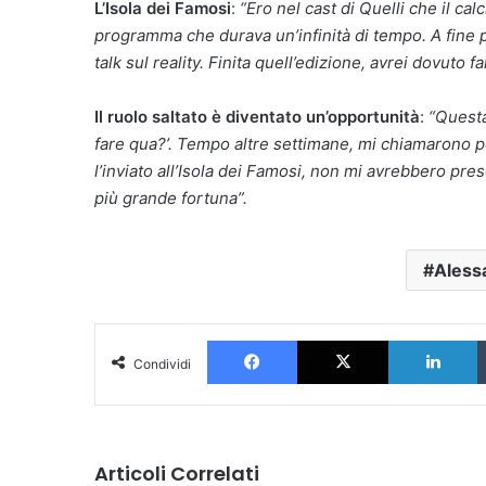
L’Isola dei Famosi
:
“Ero nel cast di Quelli che il c
programma che durava un’infinità di tempo. A fine pu
talk sul reality. Finita quell’edizione, avrei dovuto far
Il ruolo saltato è diventato un’opportunità
:
“Questa
fare qua?’. Tempo altre settimane, mi chiamarono pe
l’inviato all’Isola dei Famosi, non mi avrebbero pre
più grande fortuna”.
Aless
Facebook
X
L
Condividi
Articoli Correlati