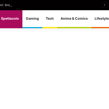
nieri: bronzo europeo nella 5 km in acque libere
Spettacolo
Gaming
Tech
Anime & Comics
Lifestyle