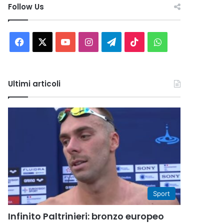
Follow Us
Facebook
X
You
Instagram
Telegram
TikTok
WhatsApp
Tube
Ultimi articoli
Sport
Infinito Paltrinieri: bronzo europeo