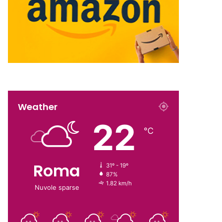
Weather
22
℃
Roma
31º - 19º
87%
1.82 km/h
Nuvole sparse