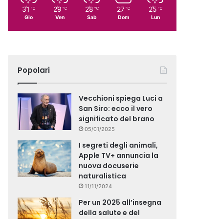
31
29
28
27
25
℃
℃
℃
℃
℃
Gio
Ven
Sab
Dom
Lun
Popolari
Vecchioni spiega Luci a
San Siro: ecco il vero
significato del brano
05/01/2025
I segreti degli animali,
Apple TV+ annuncia la
nuova docuserie
naturalistica
11/11/2024
Per un 2025 all’insegna
della salute e del