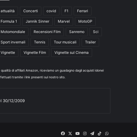
attualità
Concerti
covid
F1
Ferrari
Formula 1
Jannik Sinner
Marvel
MotoGP
Motomondiale
Recensioni Film
Sanremo
Sci
Sport invernali
Tennis
Tour musicali
Trailer
Vignette
Vignette Film
Vignette sul Cinema
n qualità di affiliati Amazon, riceviamo un guadagno dagli acquisti idonei
fettuati tramite i link presenti sul nostro sito.
el 30/12/2009
Facebook
X
You
Instagram
Telegram
TikTok
WhatsApp