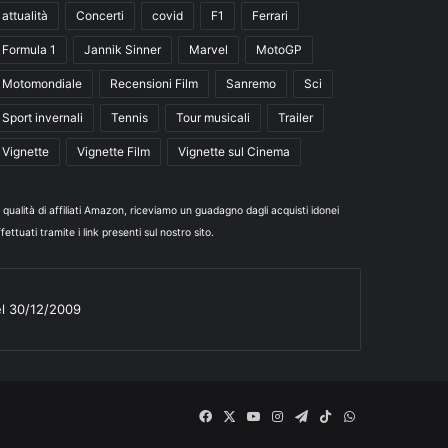
attualità
Concerti
covid
F1
Ferrari
Formula 1
Jannik Sinner
Marvel
MotoGP
Motomondiale
Recensioni Film
Sanremo
Sci
Sport invernali
Tennis
Tour musicali
Trailer
Vignette
Vignette Film
Vignette sul Cinema
n qualità di affiliati Amazon, riceviamo un guadagno dagli acquisti idonei
fettuati tramite i link presenti sul nostro sito.
el 30/12/2009
Facebook
X
You
Instagram
Telegram
TikTok
WhatsApp
Tube