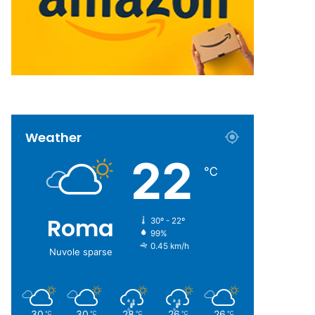
Weather
22
℃
Roma
30º - 22º
99%
0.45 km/h
Nuvole sparse
30
30
28
26
26
℃
℃
℃
℃
℃