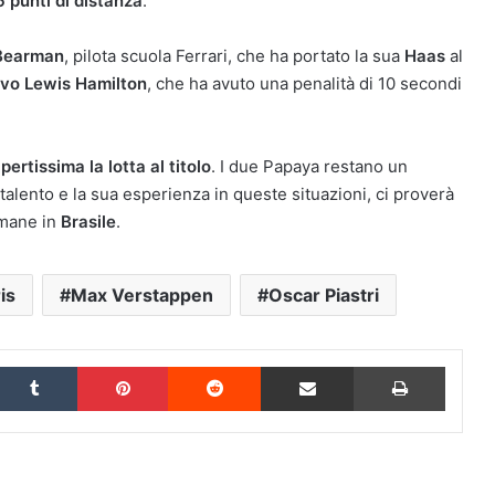
 punti di distanza
.
 Bearman
, pilota scuola Ferrari, che ha portato la sua
Haas
al
avo Lewis Hamilton
, che ha avuto una penalità di 10 secondi
pertissima la lotta al titolo
. I due Papaya restano un
talento e la sua esperienza in queste situazioni, ci proverà
imane in
Brasile
.
is
Max Verstappen
Oscar Piastri
inkedIn
Tumblr
Pinterest
Reddit
Condividi via Email
Stampa