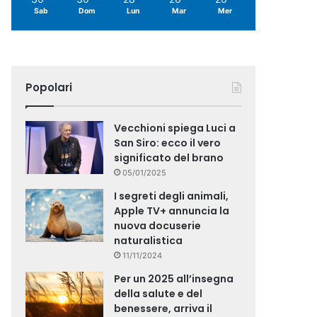
Sab
Dom
Lun
Mar
Mer
Popolari
Vecchioni spiega Luci a
San Siro: ecco il vero
significato del brano
05/01/2025
I segreti degli animali,
Apple TV+ annuncia la
nuova docuserie
naturalistica
11/11/2024
Per un 2025 all’insegna
della salute e del
benessere, arriva il