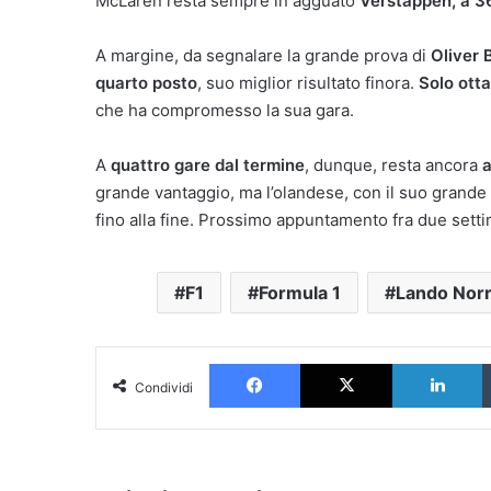
McLaren resta sempre in agguato
Verstappen, a 36
A margine, da segnalare la grande prova di
Oliver
quarto posto
, suo miglior risultato finora.
Solo ott
che ha compromesso la sua gara.
A
quattro gare dal termine
, dunque, resta ancora
a
grande vantaggio, ma l’olandese, con il suo grande 
fino alla fine. Prossimo appuntamento fra due sett
F1
Formula 1
Lando Norr
Facebook
X
L
Condividi