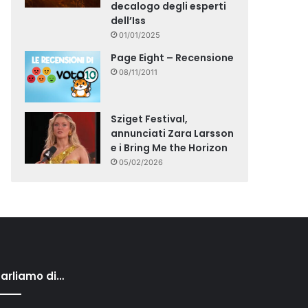
decalogo degli esperti
dell’Iss
01/01/2025
Page Eight – Recensione
08/11/2011
Sziget Festival,
annunciati Zara Larsson
e i Bring Me the Horizon
05/02/2026
arliamo di…