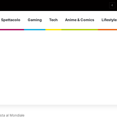
an senza ingaggi: il paradosso di Samantha Norton
Spettacolo
Gaming
Tech
Anime & Comics
Lifestyle
esta al Mondiale