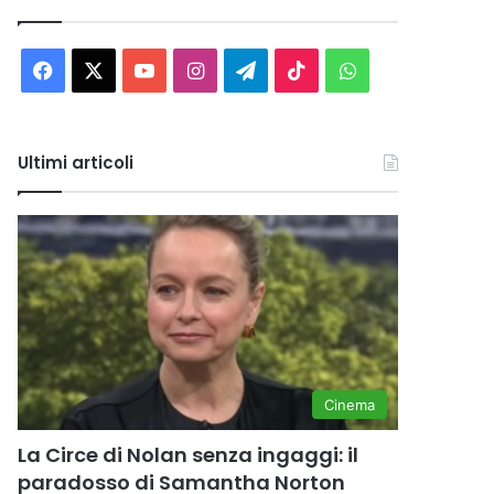
Facebook
X
You
Instagram
Telegram
TikTok
WhatsApp
Tube
Ultimi articoli
Cinema
La Circe di Nolan senza ingaggi: il
paradosso di Samantha Norton