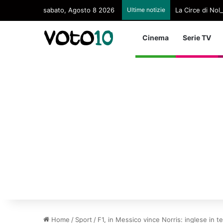
sabato, Agosto 8 2026
Ultime notizie
La Circe di Nol
Cinema
Serie TV
Home
/
Sport
/
F1, in Messico vince Norris: inglese in t