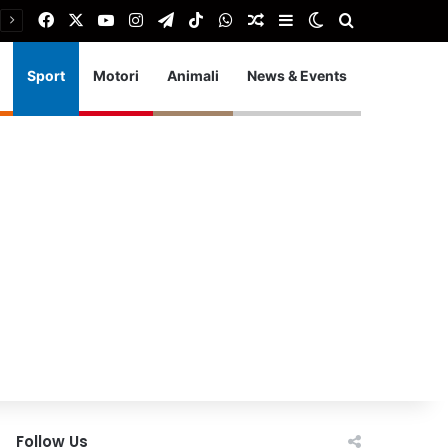
Facebook
X
You Tube
Instagram
Telegram
TikTok
WhatsApp
Articolo Random
Barra laterale
Cambia aspetto
Cerca
Sport
Motori
Animali
News & Events
Follow Us