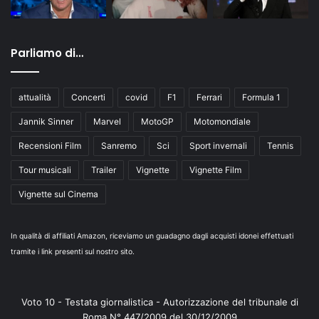
Parliamo di…
attualità
Concerti
covid
F1
Ferrari
Formula 1
Jannik Sinner
Marvel
MotoGP
Motomondiale
Recensioni Film
Sanremo
Sci
Sport invernali
Tennis
Tour musicali
Trailer
Vignette
Vignette Film
Vignette sul Cinema
In qualità di affiliati Amazon, riceviamo un guadagno dagli acquisti idonei effettuati
tramite i link presenti sul nostro sito.
Voto 10 - Testata giornalistica - Autorizzazione del tribunale di
Roma N° 447/2009 del 30/12/2009