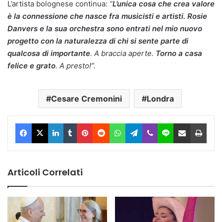
L’artista bolognese continua:
“
L’unica cosa che crea valore
è la connessione che nasce fra musicisti e artisti. Rosie
Danvers e la sua orchestra sono entrati nel mio nuovo
progetto con la naturalezza di chi si sente parte di
qualcosa di importante
. A braccia aperte.
Torno a casa
felice e grato
. A presto!”.
Cesare Cremonini
Londra
Facebook
X
LinkedIn
Tumblr
Pinterest
Reddit
WhatsApp
Telegram
Viber
Line
Condividi via Email
Stam
Articoli Correlati