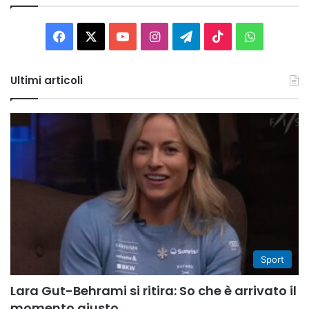
Facebook
X
You
Instagram
Telegram
TikTok
WhatsAp
Tube
Ultimi articoli
Sport
Lara Gut-Behrami si ritira: So che è arrivato il
momento giusto