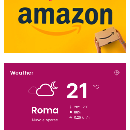
Weather
21
℃
Roma
28º - 20º
88%
0.25 km/h
Nuvole sparse