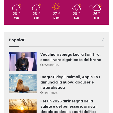
28
28
27
28
26
℃
℃
℃
℃
℃
Ven
Sab
Dom
Lun
Mar
Popolari
Vecchioni spiega Luci a San Siro:
ecco il vero significato del brano
05/01/2025
I segreti degli animali, Apple TV+
annuncia la nuova docuserie
naturalistica
11/11/2024
Per un 2025 all’insegna della
salute e del benessere, arriva il
decalogo degli esperti dell’Iss