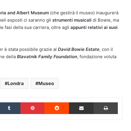
oria and Albert Museum
(che gestirà il museo) inaugurerà
imeli esposti ci saranno gli
strumenti musicali
di Bowie, ma
e fasi della sua carriera, oltre agli
appunti relativi ai suoi
er
è stata possibile grazie al
David Bowie Estate
, con il
ne della
Blavatnik Family Foundation
, fondazione voluta
Londra
Museo
inkedIn
Tumblr
Pinterest
Reddit
Condividi via Email
Stampa