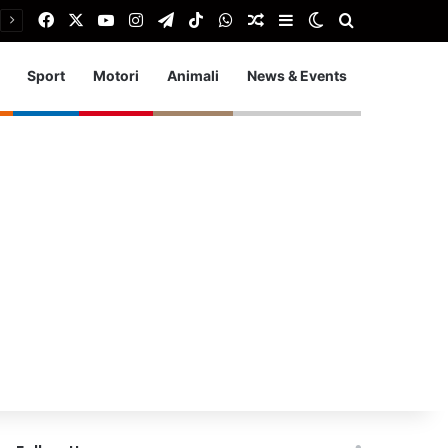
Facebook
X
You Tube
Instagram
Telegram
TikTok
WhatsApp
Articolo Random
Barra laterale
Cambia aspetto
Cerca
Sport
Motori
Animali
News & Events