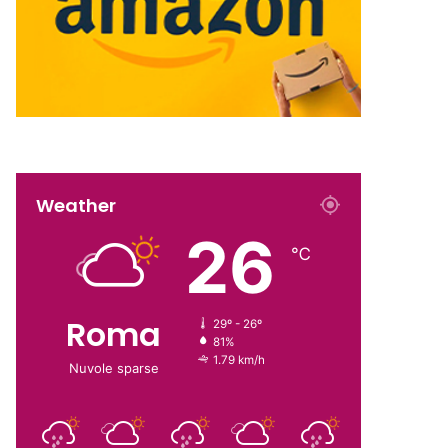
Weather
26
℃
Roma
29º - 26º
81%
1.79 km/h
Nuvole sparse