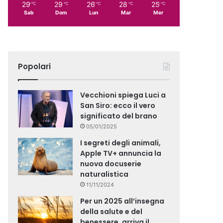
29
29
26
28
25
℃
℃
℃
℃
℃
Sab
Dom
Lun
Mar
Mer
Popolari
Vecchioni spiega Luci a
San Siro: ecco il vero
significato del brano
05/01/2025
I segreti degli animali,
Apple TV+ annuncia la
nuova docuserie
naturalistica
11/11/2024
Per un 2025 all’insegna
della salute e del
benessere, arriva il