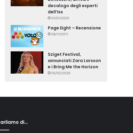
decalogo degli esperti
dell’Iss
01/01/2025
Page Eight – Recensione
08/11/2011
Sziget Festival,
annunciati Zara Larsson
e i Bring Me the Horizon
05/02/2026
arliamo di…