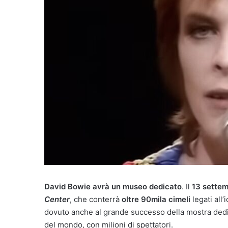
David Bowie avrà un museo dedicato
. Il
13 sette
Center
, che conterrà
oltre 90mila cimeli
legati all
dovuto anche al grande successo della mostra dedi
del mondo, con milioni di spettatori.