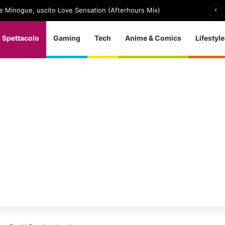
e Minogue, uscito Love Sensation (Afterhours Mix)
Spettacolo
Gaming
Tech
Anime & Comics
Lifestyle