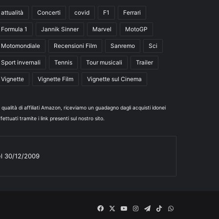
attualità
Concerti
covid
F1
Ferrari
Formula 1
Jannik Sinner
Marvel
MotoGP
Motomondiale
Recensioni Film
Sanremo
Sci
Sport invernali
Tennis
Tour musicali
Trailer
Vignette
Vignette Film
Vignette sul Cinema
n qualità di affiliati Amazon, riceviamo un guadagno dagli acquisti idonei
fettuati tramite i link presenti sul nostro sito.
el 30/12/2009
Facebook
X
You
Instagram
Telegram
TikTok
WhatsApp