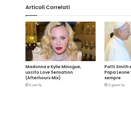
Articoli Correlati
Madonna e Kylie Minogue,
Patti Smith 
uscito Love Sensation
Papa Leone: 
(Afterhours Mix)
sempre
5 ore fa
3 giorni fa