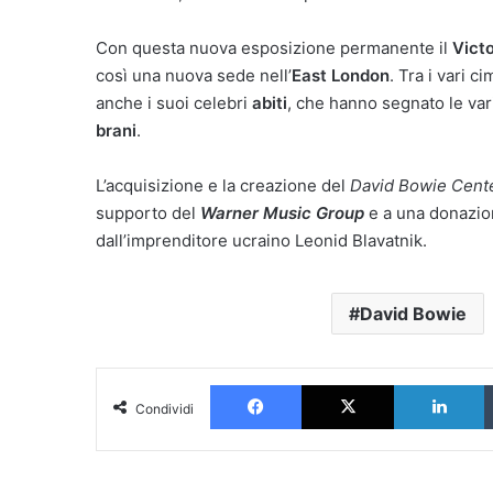
Con questa nuova esposizione permanente il
Vict
così una nuova sede nell’
East London
. Tra i vari c
anche i suoi celebri
abiti
, che hanno segnato le vari
brani
.
L’acquisizione e la creazione del
David Bowie Cent
supporto del
Warner Music Group
e a una donazio
dall’imprenditore ucraino Leonid Blavatnik.
David Bowie
Facebook
X
L
Condividi