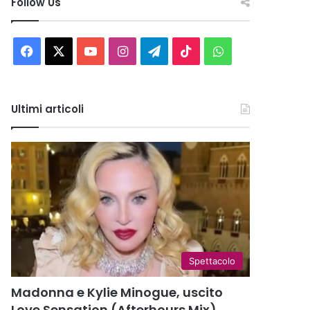
Follow Us
Facebook
X
You
Instagram
Telegram
TikTok
WhatsApp
Tube
Ultimi articoli
Spettacolo
Madonna e Kylie Minogue, uscito
Love Sensation (Afterhours Mix)