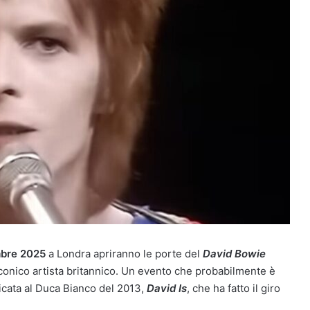
mbre 2025
a Londra apriranno le porte del
David Bowie
’iconico artista britannico. Un evento che probabilmente è
cata al Duca Bianco del 2013,
David Is
, che ha fatto il giro