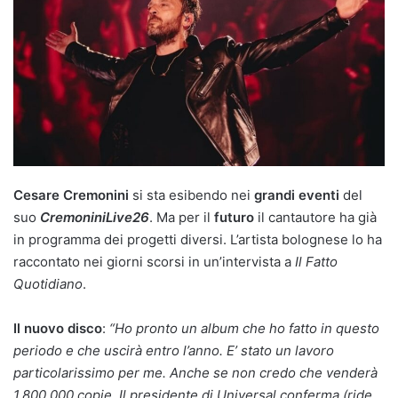
Cesare Cremonini
si sta esibendo nei
grandi eventi
del
suo
CremoniniLive26
. Ma per il
futuro
il cantautore ha già
in programma dei progetti diversi. L’artista bolognese lo ha
raccontato nei giorni scorsi in un’intervista a
Il Fatto
Quotidiano
.
Il nuovo disco
:
“Ho pronto un album che ho fatto in questo
periodo e che uscirà entro l’anno. E’ stato un lavoro
particolarissimo per me. Anche se non credo che venderà
1.800.000 copie. Il presidente di Universal conferma (ride,