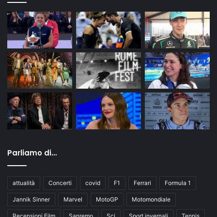
Parliamo di…
attualità
Concerti
covid
F1
Ferrari
Formula 1
Jannik Sinner
Marvel
MotoGP
Motomondiale
Recensioni Film
Sanremo
Sci
Sport invernali
Tennis