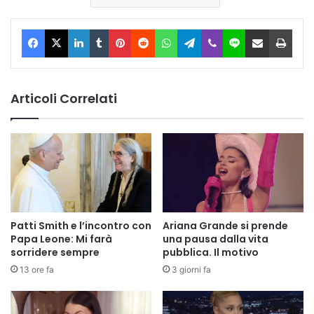
Facebook
X
LinkedIn
Tumblr
Pinterest
Reddit
WhatsApp
Telegram
Viber
Line
Condividi via Email
Stam
Articoli Correlati
Patti Smith e l’incontro con
Ariana Grande si prende
Papa Leone: Mi farà
una pausa dalla vita
sorridere sempre
pubblica. Il motivo
13 ore fa
3 giorni fa