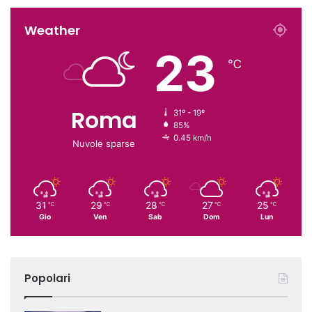
Weather
23
℃
Roma
31º - 19º
85%
0.45 km/h
Nuvole sparse
31
29
28
27
25
℃
℃
℃
℃
℃
Gio
Ven
Sab
Dom
Lun
Popolari