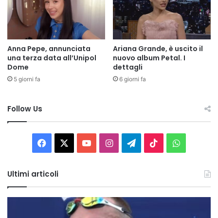
Anna Pepe, annunciata
Ariana Grande, è uscito il
una terza data all’Unipol
nuovo album Petal. I
Dome
dettagli
5 giorni fa
6 giorni fa
Follow Us
Facebook
X
You
Instagram
Telegram
TikTok
WhatsAp
Tube
Ultimi articoli