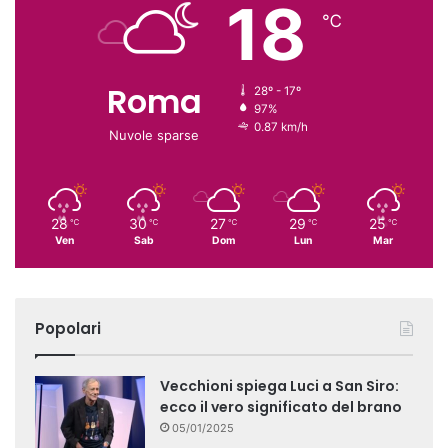
18
℃
Roma
28º - 17º
97%
0.87 km/h
Nuvole sparse
28
30
27
29
25
℃
℃
℃
℃
℃
Ven
Sab
Dom
Lun
Mar
Popolari
Vecchioni spiega Luci a San Siro:
ecco il vero significato del brano
05/01/2025