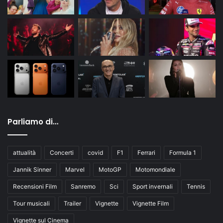
Parliamo di…
attualità
Concerti
covid
F1
Ferrari
Formula 1
Jannik Sinner
Marvel
MotoGP
Motomondiale
Recensioni Film
Sanremo
Sci
Sport invernali
Tennis
Tour musicali
Trailer
Vignette
Vignette Film
Vignette sul Cinema