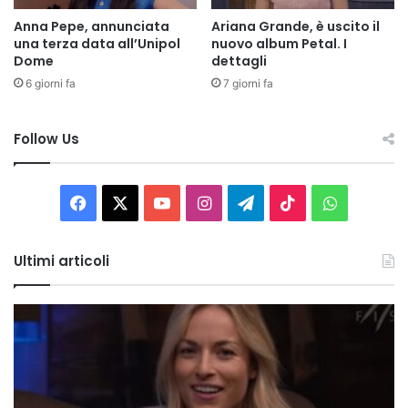
Anna Pepe, annunciata
Ariana Grande, è uscito il
una terza data all’Unipol
nuovo album Petal. I
Dome
dettagli
6 giorni fa
7 giorni fa
Follow Us
Facebook
X
You
Instagram
Telegram
TikTok
WhatsAp
Tube
Ultimi articoli