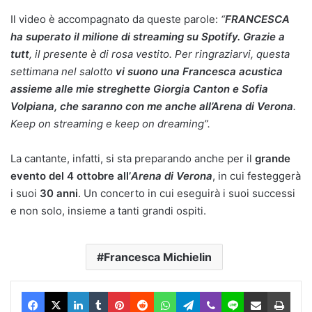
Il video è accompagnato da queste parole:
“
FRANCESCA
ha superato il milione di streaming su Spotify. Grazie a
tutt
, il presente è di rosa vestito. Per ringraziarvi, questa
settimana nel salotto
vi suono una Francesca acustica
assieme alle mie streghette Giorgia Canton e Sofia
Volpiana, che saranno con me anche all’Arena di Verona
.
Keep on streaming e keep on dreaming”.
La cantante, infatti, si sta preparando anche per il
grande
evento del 4 ottobre all’
Arena di Verona
, in cui festeggerà
i suoi
30 anni
. Un concerto in cui eseguirà i suoi successi
e non solo, insieme a tanti grandi ospiti.
Francesca Michielin
Facebook
X
LinkedIn
Tumblr
Pinterest
Reddit
WhatsApp
Telegram
Viber
Line
Condividi via Email
Stam